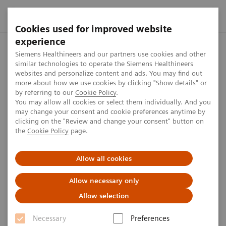
Cookies used for improved website
experience
Startseite
Presse Center
Presseinformationen
Siemens H
Siemens Healthineers and our partners use cookies and other
similar technologies to operate the Siemens Healthineers
websites and personalize content and ads. You may find out
more about how we use cookies by clicking "Show details" or
by referring to our
Cookie Policy
.
Presseinformation
You may allow all cookies or select them individually. And you
may change your consent and cookie preferences anytime by
Siemens Healthineers und
clicking on the "Review and change your consent" button on
the
Cookie Policy
page.
Sysmex schließen globalen
OEM-Vertrag für Hämostase-
Allow all cookies
Instrumente
Allow necessary only
und -Reagenzien
Allow selection
Necessary
Preferences