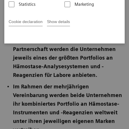
Statistics
Marketing
Veröffentlicht am 8. März 2023
Cookie declaration
Show details
Aufbauend auf einer mehr als 25-jährigen
Partnerschaft werden die Unternehmen
jeweils eines der größten Portfolios an
Hämostase-Analysesystemen und -
Reagenzien für Labore anbieten.
Im Rahmen der mehrjährigen
Vereinbarung werden beide Unternehmen
ihr kombiniertes Portfolio an Hämostase-
Instrumenten und -Reagenzien weltweit
unter ihren jeweiligen eigenen Marken