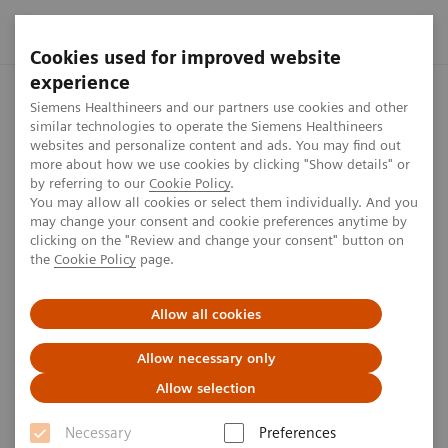
Cookies used for improved website
experience
Startseite
Presse Center
Presseinformationen
Siemens H
Siemens Healthineers and our partners use cookies and other
similar technologies to operate the Siemens Healthineers
websites and personalize content and ads. You may find out
more about how we use cookies by clicking "Show details" or
by referring to our
Cookie Policy
.
Press release
You may allow all cookies or select them individually. And you
may change your consent and cookie preferences anytime by
Siemens Healthineers stellt
clicking on the "Review and change your consent" button on
the
Cookie Policy
page.
Syngo Carbon vor: Eine
unternehmensweite
Allow all cookies
Softwareumgebung für die
Allow necessary only
klinische Bild- und
Allow selection
Befunderstellung
Necessary
Preferences