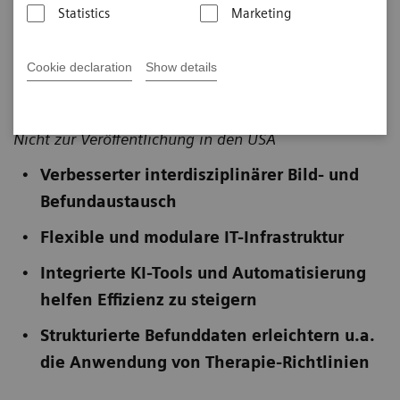
Statistics
Marketing
Cookie declaration
Show details
Veröffentlicht am 18. November 2020
Nicht zur Veröffentlichung in den USA
Verbesserter interdisziplinärer Bild- und
Befundaustausch
Flexible und modulare IT-Infrastruktur
Integrierte KI-Tools und Automatisierung
helfen Effizienz zu steigern
Strukturierte Befunddaten erleichtern u.a.
die Anwendung von Therapie-Richtlinien