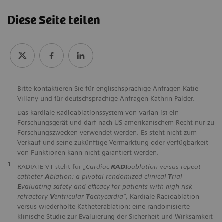
Diese Seite teilen
Bitte kontaktieren Sie für englischsprachige Anfragen Katie
Villany und für deutschsprachige Anfragen Kathrin Palder.
Das kardiale Radioablationssystem von Varian ist ein
Forschungsgerät und darf nach US-amerikanischem Recht nur zu
Forschungszwecken verwendet werden. Es steht nicht zum
Verkauf und seine zukünftige Vermarktung oder Verfügbarkeit
von Funktionen kann nicht garantiert werden.
1
RADIATE VT steht für „
Cardiac
RADI
oablation versus repeat
catheter
A
blation: a pivotal randomized clinical
T
rial
E
valuating safety and efficacy for patients with high-risk
refractory
V
entricular
T
achycardia“,
Kardiale Radioablation
versus wiederholte Katheterablation: eine randomisierte
klinische Studie zur Evaluierung der Sicherheit und Wirksamkeit