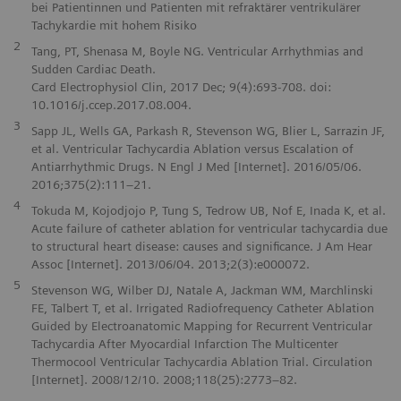
bei Patientinnen und Patienten mit refraktärer ventrikulärer
Tachykardie mit hohem Risiko
2
Tang, PT, Shenasa M, Boyle NG. Ventricular Arrhythmias and
Sudden Cardiac Death.
Card Electrophysiol Clin, 2017 Dec; 9(4):693-708. doi:
10.1016/j.ccep.2017.08.004.
3
Sapp JL, Wells GA, Parkash R, Stevenson WG, Blier L, Sarrazin JF,
et al. Ventricular Tachycardia Ablation versus Escalation of
Antiarrhythmic Drugs. N Engl J Med [Internet]. 2016/05/06.
2016;375(2):111–21.
4
Tokuda M, Kojodjojo P, Tung S, Tedrow UB, Nof E, Inada K, et al.
Acute failure of catheter ablation for ventricular tachycardia due
to structural heart disease: causes and significance. J Am Hear
Assoc [Internet]. 2013/06/04. 2013;2(3):e000072.
5
Stevenson WG, Wilber DJ, Natale A, Jackman WM, Marchlinski
FE, Talbert T, et al. Irrigated Radiofrequency Catheter Ablation
Guided by Electroanatomic Mapping for Recurrent Ventricular
Tachycardia After Myocardial Infarction The Multicenter
Thermocool Ventricular Tachycardia Ablation Trial. Circulation
[Internet]. 2008/12/10. 2008;118(25):2773–82.