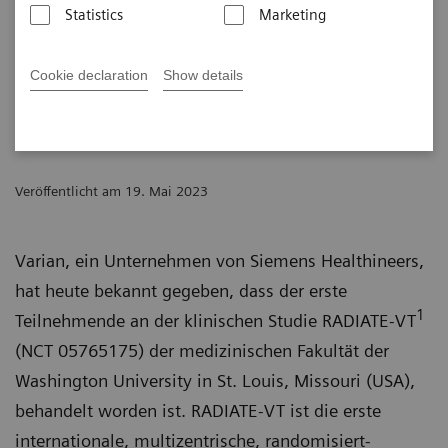
Tachykardie
Statistics
Marketing
Veröffentlicht von Varian, einem Unternehmen von
Cookie declaration
Show details
Siemens Healthineers
Veröffentlicht am 19. Mai 2023
Varian, ein Unternehmen von Siemens Healthineers,
hat heute bekannt gegeben, dass der erste
1
Teilnehmende an der klinischen Studie RADIATE-VT
(NCT 05765175) der medizinischen Fakultät der
Washington University in St. Louis, Missouri (USA),
behandelt worden ist. RADIATE-VT ist die erste
internationale, multizentrische, randomisiert-