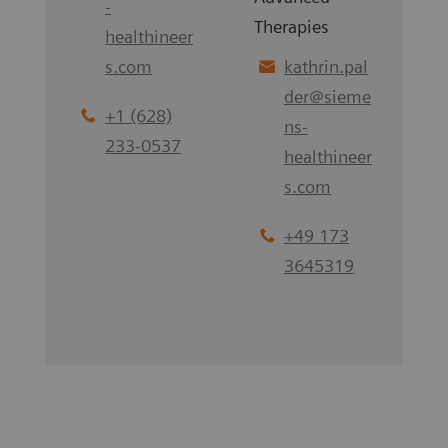
-
Therapies
healthineer
s.com
kathrin.pal
der
@
sieme
+1 (628)
ns-
233-0537
healthineer
s.com
+49 173
3645319