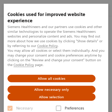
Cookies used for improved website
experience
Startseite
Presse Center
Presseinformationen
Varian gi
Siemens Healthineers and our partners use cookies and other
similar technologies to operate the Siemens Healthineers
websites and personalize content and ads. You may find out
more about how we use cookies by clicking "Show details" or
by referring to our
Cookie Policy
.
Presseinformation
You may allow all cookies or select them individually. And you
may change your consent and cookie preferences anytime by
Varian gibt erste Behandlung im
clicking on the "Review and change your consent" button on
the
Cookie Policy
page.
Rahmen der klinischen Studie
RADIATE-VT bekannt
Allow all cookies
Allow necessary only
Kardiale Radioablation bei Patientinnen und
Allow selection
Patienten mit refraktärer ventrikulärer
Necessary
Preferences