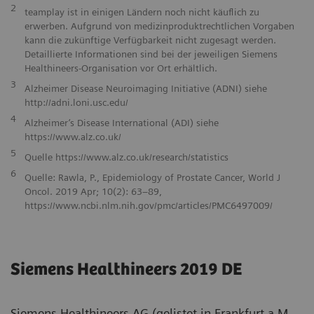
2
teamplay ist in einigen Ländern noch nicht käuflich zu
erwerben. Aufgrund von medizinproduktrechtlichen Vorgaben
kann die zukünftige Verfügbarkeit nicht zugesagt werden.
Detaillierte Informationen sind bei der jeweiligen Siemens
Healthineers-Organisation vor Ort erhältlich.
3
Alzheimer Disease Neuroimaging Initiative (ADNI) siehe
http://adni.loni.usc.edu/
4
Alzheimer’s Disease International (ADI) siehe
https://www.alz.co.uk/
5
Quelle
https://www.alz.co.uk/research/statistics
6
Quelle: Rawla, P., Epidemiology of Prostate Cancer, World J
Oncol. 2019 Apr; 10(2): 63–89,
https://www.ncbi.nlm.nih.gov/pmc/articles/PMC6497009/
Siemens Healthineers 2019 DE
Siemens Healthineers AG (gelistet in Frankfurt a.M.