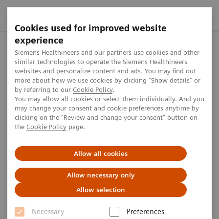
Cookies used for improved website
experience
Startseite
Presse Center
Presseinformationen
Siemens H
Siemens Healthineers and our partners use cookies and other
similar technologies to operate the Siemens Healthineers
websites and personalize content and ads. You may find out
more about how we use cookies by clicking "Show details" or
by referring to our
Cookie Policy
.
Press release
You may allow all cookies or select them individually. And you
may change your consent and cookie preferences anytime by
Siemens Healthineers
clicking on the "Review and change your consent" button on
the
Cookie Policy
page.
präsentiert KI-basierte
Assistenten für die
Allow all cookies
Magnetresonanztomographie
Allow necessary only
Allow selection
RSNA 2019 in Chicago: Halle Nord, Stand 7530
Necessary
Preferences