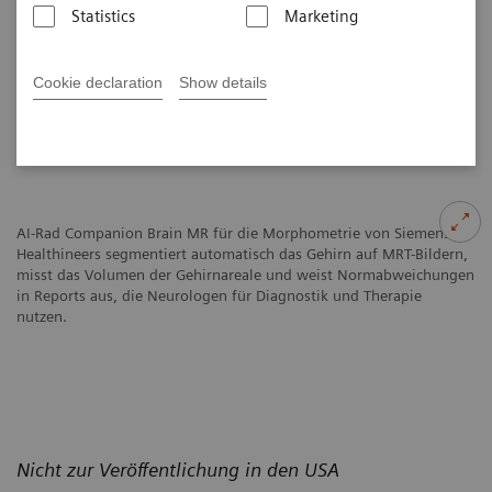
Statistics
Marketing
Veröffentlicht am 1. Dezember 2019
Cookie declaration
Show details
AI-Rad Companion Brain MR für die Morphometrie von Siemens
Healthineers segmentiert automatisch das Gehirn auf MRT-Bildern,
misst das Volumen der Gehirnareale und weist Normabweichungen
in Reports aus, die Neurologen für Diagnostik und Therapie
nutzen.
Nicht zur Veröffentlichung in den USA