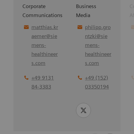
Corporate
Business
C
Communications
Media
Af
matthias.kr
philipp.gro
aemer
@
sie
ntzki
@
sie
mens-
mens-
healthineer
healthineer
s.com
s.com
+49 9131
+49 (152)
84-3383
03350194