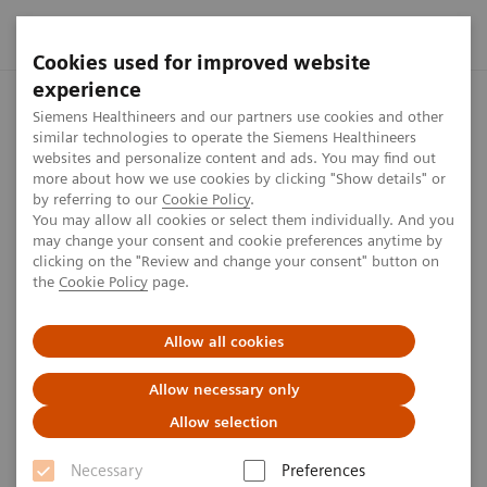
Cookies used for improved website
experience
Startseite
Presse Center
Presseinformationen
Siemens H
Siemens Healthineers and our partners use cookies and other
similar technologies to operate the Siemens Healthineers
websites and personalize content and ads. You may find out
more about how we use cookies by clicking "Show details" or
by referring to our
Cookie Policy
.
Press release
You may allow all cookies or select them individually. And you
may change your consent and cookie preferences anytime by
Siemens Healthineers zeigt sich
clicking on the "Review and change your consent" button on
the
Cookie Policy
page.
widerstandsfähig in der COVID-
19-Pandemie
Allow all cookies
Allow necessary only
Allow selection
Veröffentlicht am 2. August 2020
Necessary
Preferences