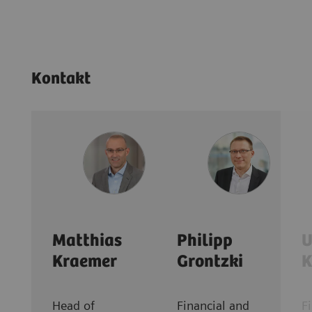
Kontakt
Matthias
Philipp
U
Kraemer
Grontzki
K
Head of
Financial and
F