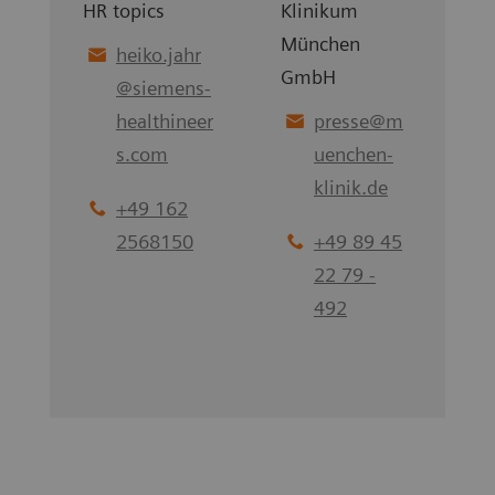
HR topics
Klinikum
München
heiko.jahr
GmbH
@
siemens-
healthineer
presse
@
m
s.com
uenchen-
klinik.de
+49 162
2568150
+49 89 45
22 79 -
492