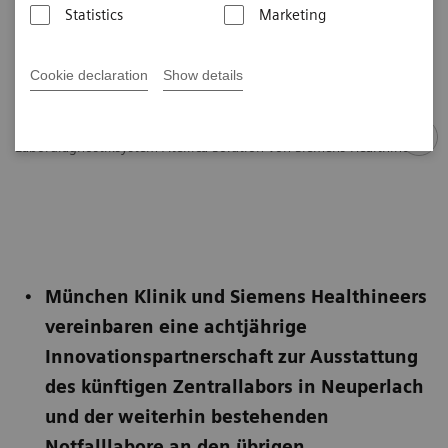
Statistics
Marketing
Cookie declaration
Show details
Labordiagnostiksystem Atellica Solution von Siemens Healthineers
München Klinik und Siemens Healthineers
vereinbaren eine achtjährige
Innovationspartnerschaft zur Ausstattung
des künftigen Zentrallabors in Neuperlach
und der weiterhin bestehenden
Notfalllabore an den übrigen