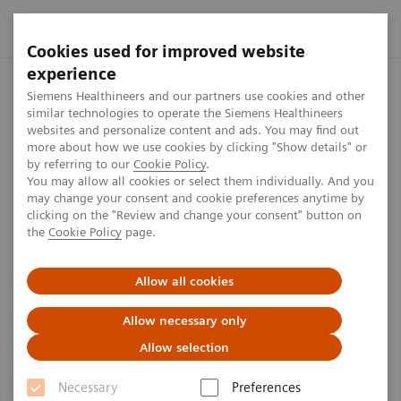
Cookies used for improved website
experience
Startseite
Presse Center
Presseinformationen
Siemens H
Siemens Healthineers and our partners use cookies and other
similar technologies to operate the Siemens Healthineers
websites and personalize content and ads. You may find out
more about how we use cookies by clicking "Show details" or
by referring to our
Cookie Policy
.
Press release
You may allow all cookies or select them individually. And you
may change your consent and cookie preferences anytime by
Siemens Healthineers stattet
clicking on the "Review and change your consent" button on
the
Cookie Policy
page.
neues Zentrallabor der
München Klinik aus
Allow all cookies
Allow necessary only
Allow selection
Veröffentlicht am 16. Juli 2019
Necessary
Preferences