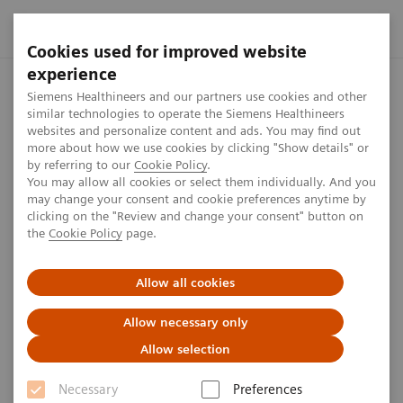
Cookies used for improved website
experience
Startseite
Presse Center
Presseinformationen
Erstmals 
Siemens Healthineers and our partners use cookies and other
similar technologies to operate the Siemens Healthineers
websites and personalize content and ads. You may find out
more about how we use cookies by clicking "Show details" or
by referring to our
Cookie Policy
.
Press release
You may allow all cookies or select them individually. And you
may change your consent and cookie preferences anytime by
Erstmals in der Schweiz:
clicking on the "Review and change your consent" button on
the
Cookie Policy
page.
Siemens Healthineers und
Clinica Luganese Moncucco
Allow all cookies
vereinbaren technologische
Allow necessary only
Partnerschaft
Allow selection
Necessary
Preferences