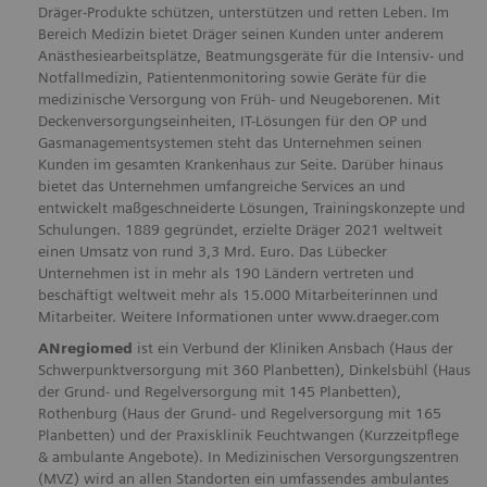
Dräger-Produkte schützen, unterstützen und retten Leben. Im
Bereich Medizin bietet Dräger seinen Kunden unter anderem
Anästhesiearbeitsplätze, Beatmungsgeräte für die Intensiv- und
Notfallmedizin, Patientenmonitoring sowie Geräte für die
medizinische Versorgung von Früh- und Neugeborenen. Mit
Deckenversorgungseinheiten, IT-Lösungen für den OP und
Gasmanagementsystemen steht das Unternehmen seinen
Kunden im gesamten Krankenhaus zur Seite. Darüber hinaus
bietet das Unternehmen umfangreiche Services an und
entwickelt maßgeschneiderte Lösungen, Trainingskonzepte und
Schulungen. 1889 gegründet, erzielte Dräger 2021 weltweit
einen Umsatz von rund 3,3 Mrd. Euro. Das Lübecker
Unternehmen ist in mehr als 190 Ländern vertreten und
beschäftigt weltweit mehr als 15.000 Mitarbeiterinnen und
Mitarbeiter. Weitere Informationen unter www.draeger.com
ANregiomed
ist ein Verbund der Kliniken Ansbach (Haus der
Schwerpunktversorgung mit 360 Planbetten), Dinkelsbühl (Haus
der Grund- und Regelversorgung mit 145 Planbetten),
Rothenburg (Haus der Grund- und Regelversorgung mit 165
Planbetten) und der Praxisklinik Feuchtwangen (Kurzzeitpflege
& ambulante Angebote). In Medizinischen Versorgungszentren
(MVZ) wird an allen Standorten ein umfassendes ambulantes