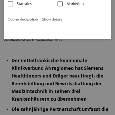
Statistics
Marketing
Gemeinsame Presseinformation von Siemens
Healthineers, ANregiomed und Dräger
Cookie declaration
Show details
Veröffentlicht am 8. September 2022
Der mittelfränkische kommunale
Klinikverbund ANregiomed hat Siemens
Healthineers und Dräger beauftragt, die
Bereitstellung und Bewirtschaftung der
Medizintechnik in seinen drei
Krankenhäusern zu übernehmen
Die zehnjährige Partnerschaft umfasst die