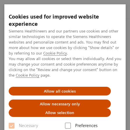
Cookies used for improved website
experience
Startseite
Presse Center
Presseinformationen
Der Klini
Siemens Healthineers and our partners use cookies and other
similar technologies to operate the Siemens Healthineers
websites and personalize content and ads. You may find out
more about how we use cookies by clicking "Show details" or
by referring to our
Cookie Policy
.
Presseinformation
You may allow all cookies or select them individually. And you
may change your consent and cookie preferences anytime by
Erste Technologie-partnerschaft
clicking on the "Review and change your consent" button on
the
Cookie Policy
page.
mit kommunalem Gesundheits-
dienstleister – ANregiomed
Allow all cookies
überträgt Siemens Healthineers
Allow necessary only
und Dräger die Verantwortung
Allow selection
für die Medizintechnik
Necessary
Preferences