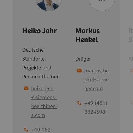
Heiko Jahr
Markus
R
Henkel
S
Deutsche
Standorte,
Dräger
A
Projekte und
markus.he
Personalthemen
nkel
@
drae
heiko.jahr
ger.com
@
siemens-
+49 (451)
healthineer
8824598
s.com
+49 162