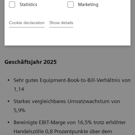
Quartal des Geschäftsjahres 2025 sowie das gesamte
Statistics
Marketing
Geschäftsjahr 2025 bekannt.
Cookie declaration
Show details
Veröffentlicht am 5. November 2025
Geschäftsjahr 2025
Sehr gutes Equipment-Book-to-Bill-Verhältnis von
1,14
Starkes vergleichbares Umsatzwachstum von
5,9%
Bereinigte EBIT-Marge von 16,5% trotz erhöhter
Handelszölle 0,8 Prozentpunkte über dem