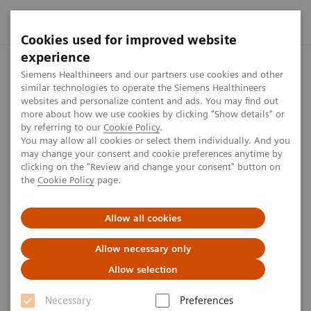
Cookies used for improved website
experience
Startseite
Presse Center
Presseinformationen
Siemens H
Siemens Healthineers and our partners use cookies and other
similar technologies to operate the Siemens Healthineers
websites and personalize content and ads. You may find out
more about how we use cookies by clicking "Show details" or
by referring to our
Cookie Policy
.
Presseinformation
You may allow all cookies or select them individually. And you
may change your consent and cookie preferences anytime by
Siemens Healthineers schließt
clicking on the "Review and change your consent" button on
the
Cookie Policy
page.
Geschäftsjahr 2025 in einem
herausfordernden Umfeld
Allow all cookies
erfolgreich ab
Allow necessary only
Allow selection
Die Siemens Healthineers AG gibt heute das Ergebnis
für das am 30. September 2025 abgelaufene vierte
Necessary
Preferences