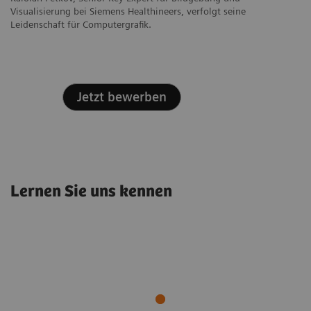
Visualisierung bei Siemens Healthineers, verfolgt seine
Leidenschaft für Computergrafik.
Jetzt bewerben
#Futureshaper
Krebs: Wie KI-
Künstliche Intelligenz
#Futureshaper
#Futureshaper
Lernen Sie uns kennen
Architekten die
Gesundheitsdaten
Die Daten-
Shikhas Weg zum
Strahlentherapie der
visualisieren
Dirigentin
"Patient Twin"
Zukunft bauen