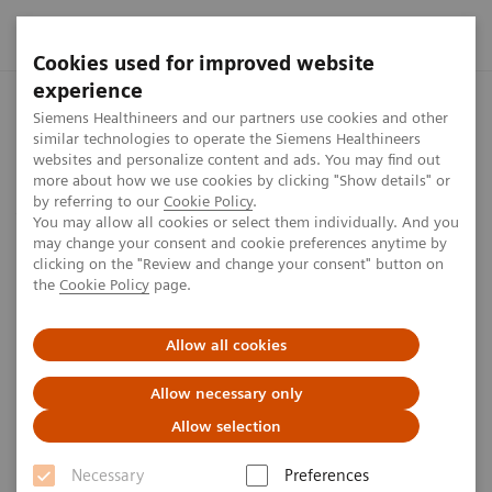
Cookies used for improved website
experience
Startseite
Jobs & Karriere
Software-Entwicklung, IT & Digital
Siemens Healthineers and our partners use cookies and other
similar technologies to operate the Siemens Healthineers
websites and personalize content and ads. You may find out
more about how we use cookies by clicking "Show details" or
by referring to our
Cookie Policy
.
Jobs & Karriere
You may allow all cookies or select them individually. And you
may change your consent and cookie preferences anytime by
Software Engineering
clicking on the "Review and change your consent" button on
the
Cookie Policy
page.
Als Software-Ingenieur*in bei Siemens Healthineers
Allow all cookies
leisten Sie einen echten Beitrag zum Wandel im
Gesundheitswesen. Lernen Sie unser Team, unsere
Allow necessary only
Werte, Benefits und die vielfältigen
Allow selection
Karrieremöglichkeiten kennen.
Necessary
Preferences