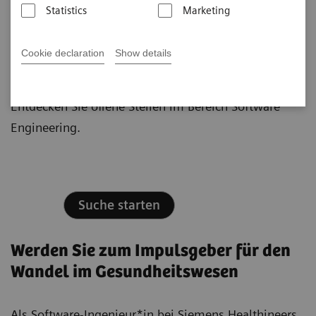
Statistics
Marketing
Werden Sie jetzt Teil eines globalen
Teams von 5.000 Software-
Cookie declaration
Show details
Ingenieur*innen
Entdecken Sie offene Stellen im Bereich Software
Engineering.
Suche starten
Werden Sie zum Impulsgeber für den
Wandel im Gesundheitswesen
Als Software-Ingenieur*in bei Siemens Healthineers