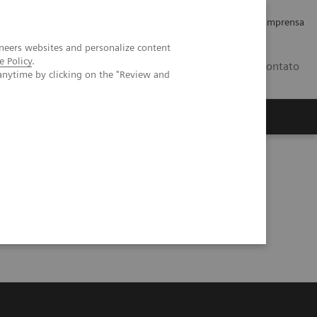
Empregos e Carreira
Relações com os Investidores
Imprensa
neers websites and personalize content
e Policy
.
BR
Contato
anytime by clicking on the "Review and
o
Sobre nós
Insights