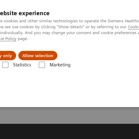
ebsite experience
e cookies and other similar technologies to operate the Siemens Healthi
 we use cookies by clicking "Show details" or by referring to our
Cooki
 individually. And you may change your consent and cookie preferences 
ie Policy
page.
tologias
Serviços de pós-venda
Educaçã
y only
Allow selection
Statistics
Marketing
 doenças e condições
ndições