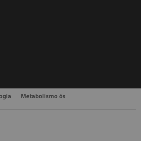
ogia
Metabolismo ósseo
Diabetes
Tireoid