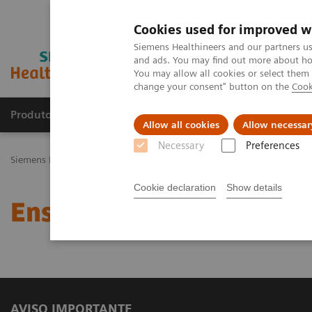
Cookies used for improved w
Siemens Healthineers and our partners us
and ads. You may find out more about how
You may allow all cookies or select them
change your consent" button on the
Cook
Produtos e serviços
Especialidades Clínicas e Pa
Allow all cookies
Allow necessar
Necessary
Preferences
Siemens Healthineers Brasil
Diagnóstico laboratorial
Ensaios por
Cookie declaration
Show details
Ensaios por doenças e co
AVISO IMPORTANTE