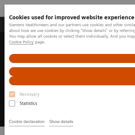
Cookies used for improved website experience
Produtos e serviços
Especialidades Clínicas e Pa
Siemens Healthineers and our partners use cookies and other simil
about how we use cookies by clicking "Show details" or by referrin
You may allow all cookies or select them individually. And you ma
Cookie Policy
page.
Siemens Healthineers Brasil
Soluções médicas por Imagem
Necessary
Statistics
Cookie declaration
Show details