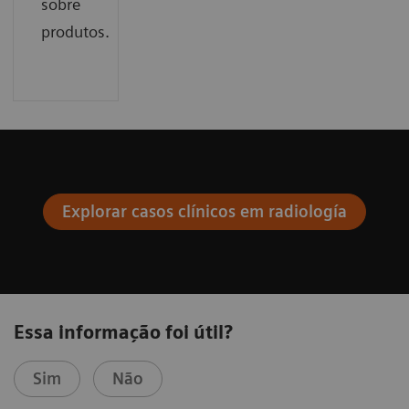
sobre
produtos.
Explorar casos clínicos em radiología
Essa informação foi útil?
Sim
Não