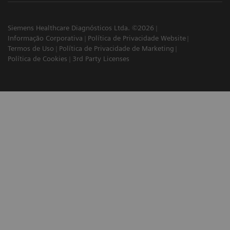
Siemens Healthcare Diagnósticos Ltda. ©2026
Informação Corporativa
Política de Privacidade Website
Termos de Uso
Política de Privacidade de Marketing
Política de Cookies
3rd Party Licenses