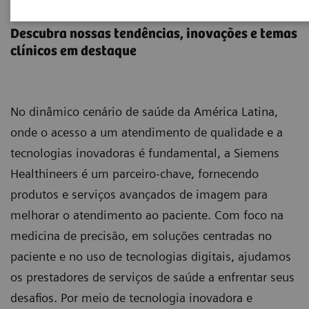
Soluções médicas por Imagem
Descubra nossas tendências, inovações e temas
clínicos em destaque
No dinâmico cenário de saúde da América Latina,
onde o acesso a um atendimento de qualidade e a
tecnologias inovadoras é fundamental, a Siemens
Healthineers é um parceiro-chave, fornecendo
produtos e serviços avançados de imagem para
melhorar o atendimento ao paciente. Com foco na
medicina de precisão, em soluções centradas no
paciente e no uso de tecnologias digitais, ajudamos
os prestadores de serviços de saúde a enfrentar seus
desafios. Por meio de tecnologia inovadora e