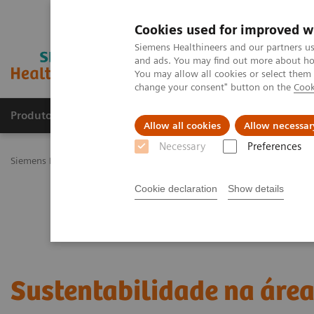
Cookies used for improved w
Siemens Healthineers and our partners us
and ads. You may find out more about how
You may allow all cookies or select them
change your consent" button on the
Cook
Produtos e serviços
Especialidades Clínicas e Pa
Allow all cookies
Allow necessar
Necessary
Preferences
Siemens Healthineers Brasil
Sustentabilidade na área da saúde
Cookie declaration
Show details
Sustentabilidade na áre