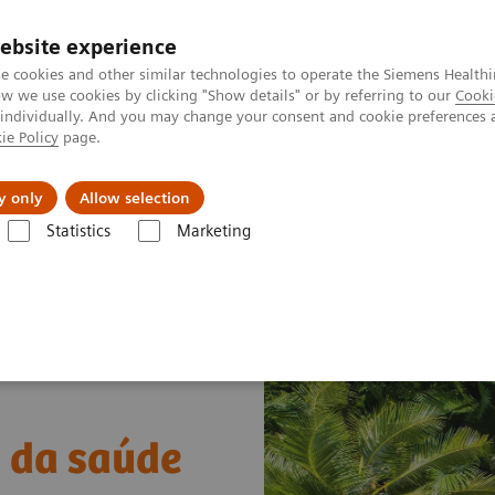
ebsite experience
e cookies and other similar technologies to operate the Siemens Healthi
 we use cookies by clicking "Show details" or by referring to our
Cooki
 individually. And you may change your consent and cookie preferences 
ie Policy
page.
tologias
Serviços de pós-venda
Educaçã
y only
Allow selection
Statistics
Marketing
a da saúde