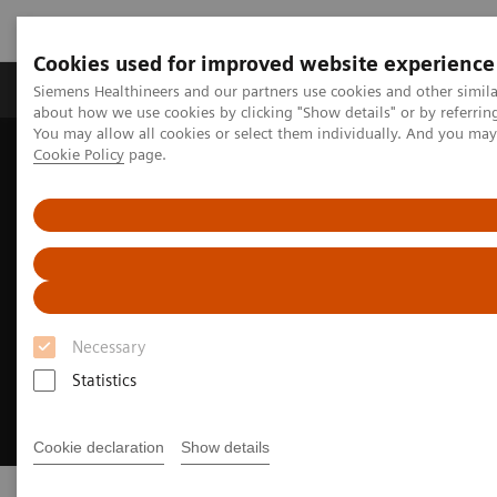
Cookies used for improved website experience
Produtos e serviços
Especialidades Clínicas e Pa
Siemens Healthineers and our partners use cookies and other simil
about how we use cookies by clicking "Show details" or by referrin
You may allow all cookies or select them individually. And you ma
Cookie Policy
page.
Siemens Healthineers Brasil
Soluções Digitais e Automação
Necessary
Statistics
Cookie declaration
Show details