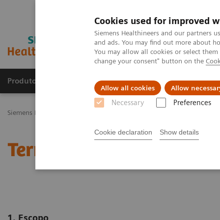
Cookies used for improved w
Siemens Healthineers and our partners us
and ads. You may find out more about how
You may allow all cookies or select them
change your consent" button on the
Cook
Produtos e serviços
Especialidades Clínicas e Pa
Allow all cookies
Allow necessar
Necessary
Preferences
Siemens Healthineers Brasil
Termos de Uso
Cookie declaration
Show details
Termos de Uso
1. Escopo