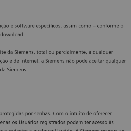
ação e software específicos, assim como – conforme o
u download.
te da Siemens, total ou parcialmente, a qualquer
o e de internet, a Siemens não pode aceitar qualquer
 da Siemens.
rotegidas por senhas. Com o intuito de oferecer
penas os Usuários registrados podem ter acesso às
ar o cadastro a qualquer Usuário. A Siemens reserva-se,