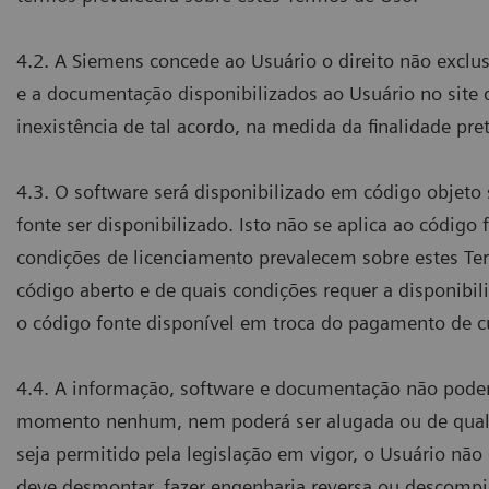
4.2. A Siemens concede ao Usuário o direito não exclus
e a documentação disponibilizados ao Usuário no site
inexistência de tal acordo, na medida da finalidade p
4.3. O software será disponibilizado em código objeto
fonte ser disponibilizado. Isto não se aplica ao código
condições de licenciamento prevalecem sobre estes Te
código aberto e de quais condições requer a disponibil
o código fonte disponível em troca do pagamento de c
4.4. A informação, software e documentação não poderã
momento nenhum, nem poderá ser alugada ou de qualqu
seja permitido pela legislação em vigor, o Usuário nã
deve desmontar, fazer engenharia reversa ou descompi