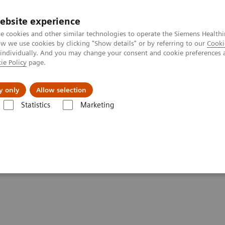
ebsite experience
e cookies and other similar technologies to operate the Siemens Healthi
 we use cookies by clicking "Show details" or by referring to our
Cooki
 individually. And you may change your consent and cookie preferences 
ie Policy
page.
tologias
Serviços de pós-venda
Educaçã
y only
Allow selection
Statistics
Marketing