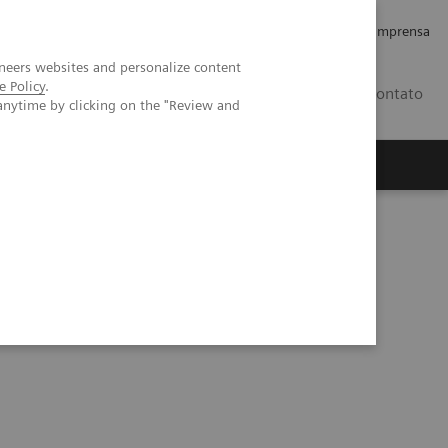
Empregos e Carreira
Relações com os Investidores
Imprensa
neers websites and personalize content
e Policy
.
BR
Contato
anytime by clicking on the "Review and
o
Sobre nós
Insights