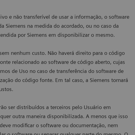
ivo e não transferível de usar a informação, o software
 da Siemens na medida do acordado, ou no caso da
retendida por Siemens em disponibilizar o mesmo.
 sem nenhum custo. Não haverá direito para o código
 fonte relacionado ao software de código aberto, cujas
rmos de Uso no caso de transferência do software de
ização do código fonte. Em tal caso, a Siemens tornará
ustos.
o ser distribuídos a terceiros pelo Usuário em
er outra maneira disponibilizada. A menos que isso
o deve modificar o software ou documentação, nem
lar o software ou separar qualquer parte do mesmo. O