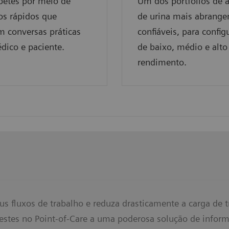
betes por meio de
Um dos portfólios de a
os rápidos que
de urina mais abrange
 conversas práticas
confiáveis, para config
dico e paciente.
de baixo, médio e alto
rendimento.
eus fluxos de trabalho e reduza drasticamente a carga de
estes no Point-of-Care a uma poderosa solução de informá