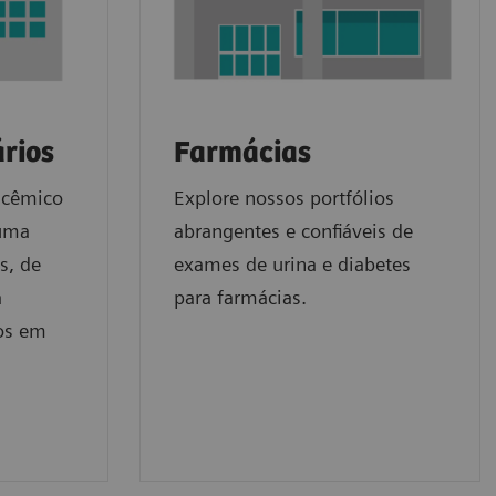
rios
Farmácias
licêmico
Explore nossos portfólios
 uma
abrangentes e confiáveis de
s, de
exames de urina e diabetes
a
para farmácias.
ios em