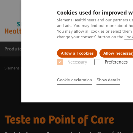
Cookies used for improved w
Siemens Healthineers and our partners us
and ads. You may find out more about how
You may allow all cookies or select them
change your consent" button on the
Cook
Produtos e serviços
Especialidades Clínicas e Pa
Allow all cookies
Allow necessar
Necessary
Preferences
Siemens Healthineers Brasil
Teste no Point of Care
Cookie declaration
Show details
Teste no Point of Care