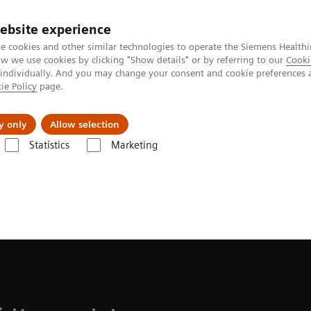
ebsite experience
e cookies and other similar technologies to operate the Siemens Healthi
 we use cookies by clicking "Show details" or by referring to our
Cooki
 individually. And you may change your consent and cookie preferences 
ie Policy
page.
tologias
Serviços de pós-venda
Educaçã
y only
Allow selection
Statistics
Marketing