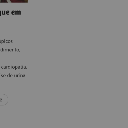
que em
ópicos
ndimento,
 cardiopatia,
ise de urina
e