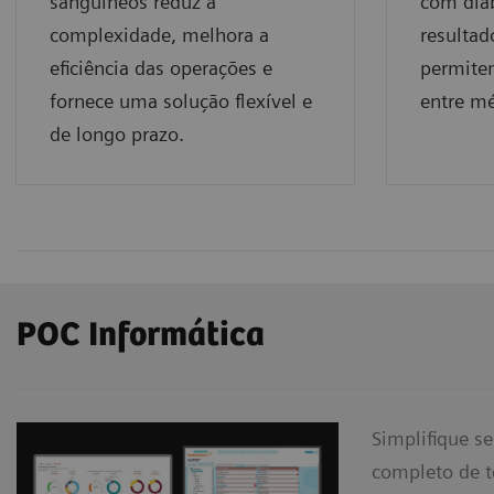
sanguíneos reduz a
com dia
complexidade, melhora a
resultad
eficiência das operações e
permitem
fornece uma solução flexível e
entre mé
de longo prazo.
POC Informática
Simplifique s
completo de t