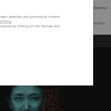
Empregos e Carreira
Relações com os Investidores
Imprensa
neers websites and personalize content
e Policy
.
BR
Contato
anytime by clicking on the "Review and
o
Sobre nós
Insights