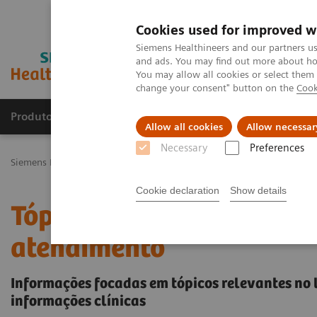
Cookies used for improved w
Siemens Healthineers and our partners us
and ads. You may find out more about how
You may allow all cookies or select them
change your consent" button on the
Cook
Produtos e serviços
Especialidades Clínicas e Pa
Allow all cookies
Allow necessar
Necessary
Preferences
Siemens Healthineers Brasil
Teste no Point of Care
Tópicos em d
Cookie declaration
Show details
Tópicos em destaque em t
atendimento
Informações focadas em tópicos relevantes no 
informações clínicas