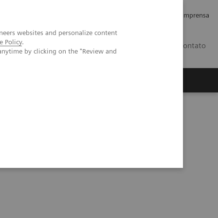
Empregos e Carreira
Relações com os Investidores
Imprensa
neers websites and personalize content
e Policy
.
BR
Contato
anytime by clicking on the "Review and
o
Sobre nós
Insights