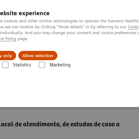
ebsite experience
e cookies and other similar technologies to operate the Siemens Healthi
 we use cookies by clicking "Show details" or by referring to our
Cooki
 individually. And you may change your consent and cookie preferences 
ie Policy
page.
tologias
Serviços de pós-venda
Educaçã
y only
Allow selection
Statistics
Marketing
estaque no teste de POC
estes no local de
local de atendimento, de estudos de caso a