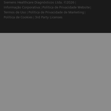
Siemens Healthcare Diagnósticos Ltda. ©2026
Informação Corporativa
Política de Privacidade Website
Termos de Uso
Política de Privacidade de Marketing
Política de Cookies
3rd Party Licenses