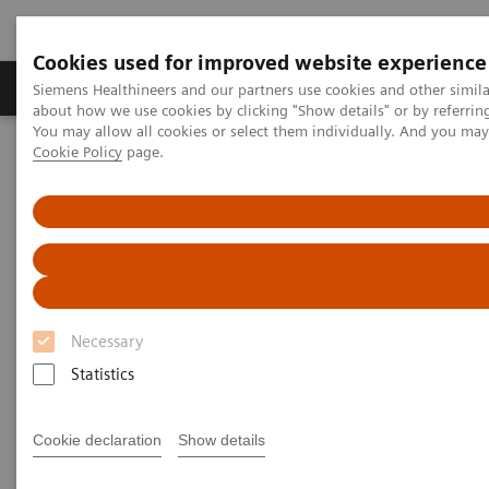
Cookies used for improved website experience
Produtos e serviços
Especialidades Clínicas e Pa
Siemens Healthineers and our partners use cookies and other simil
about how we use cookies by clicking "Show details" or by referrin
You may allow all cookies or select them individually. And you ma
Cookie Policy
page.
Siemens Healthineers Brasil
Contato
Contato
Necessary
Statistics
Cookie declaration
Show details
Se você quiser fazer parte da nossa equipe,
acesse o portal de empregos.