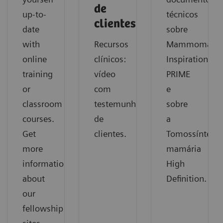
de
up-to-
técnicos
clientes.
date
sobre
with
Recursos
Mammomat
online
clínicos:
Inspiration
training
vídeo
PRIME
or
com
e
classroom
testemunhos
sobre
courses.
de
a
Get
clientes.
Tomossíntese
more
mamária
information
High
about
Definition.
our
fellowship