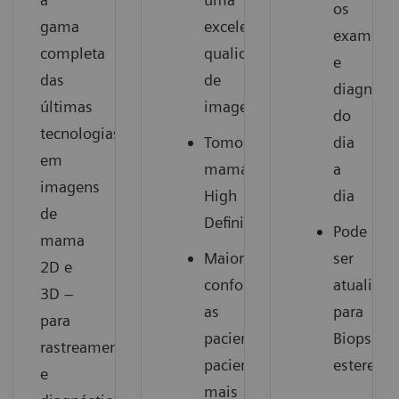
os
gama
excelente
exames
completa
qualidade
e
das
de
diagnósti
1
últimas
imagem
do
tecnologias
Tomossíntese
dia
em
mamária
a
imagens
High
dia
de
Definition
Pode
mama
Maior
ser
2D e
conforto
atualizad
3D –
as
para
para
pacientes,
Biopsia
rastreamento
pacientes
estereotá
e
mais