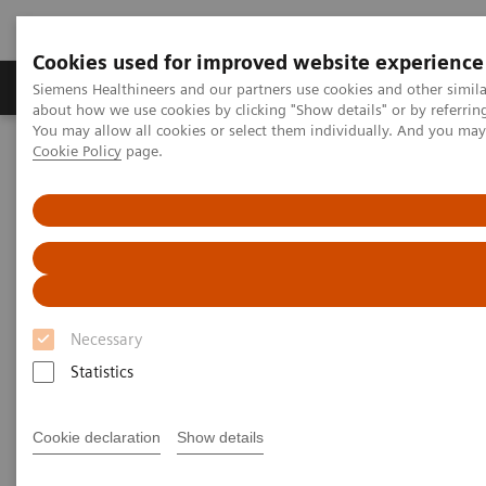
Cookies used for improved website experience
Produtos e serviços
Especialidades Clínicas e Pa
Siemens Healthineers and our partners use cookies and other simil
about how we use cookies by clicking "Show details" or by referrin
You may allow all cookies or select them individually. And you ma
Cookie Policy
page.
Siemens Healthineers Brasil
Soluções médicas por Imagem
Mamografia
Mamografia
Os sistemas de mamografia da Siemens estão todos
Necessary
projetados para ajudá-lo a oferecer um excelente
Statistics
cuidado com a saúde da mulher. Sendo a detecção
precoce a melhor cura, nosso portfólio de
Cookie declaration
Show details
mamografia inovador o ajudará na sua luta diária ao