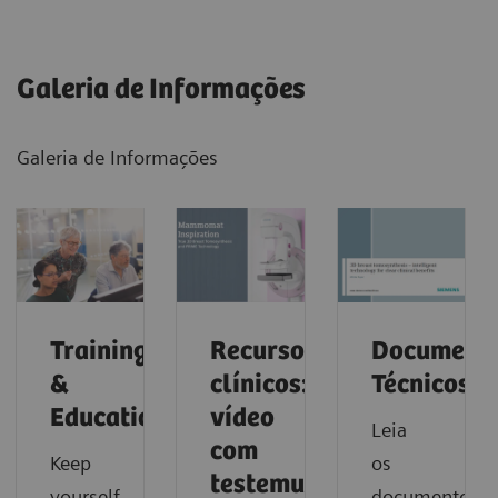
Galeria de Informações
Galeria de Informações
Training
Recursos
Document
&
clínicos:
Técnicos
Education
vídeo
Leia
com
Keep
os
testemunhos
yourself
documentos