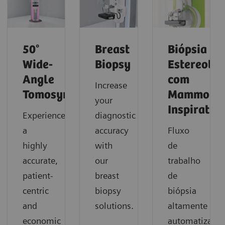
50°
Breast
Biópsia
Wide-
Biopsy
Estereotáx
Angle
com
Increase
Tomosynthesis
Mammoma
your
Inspiratio
Experience
diagnostic
a
accuracy
Fluxo
highly
with
de
accurate,
our
trabalho
patient-
breast
de
centric
biopsy
biópsia
and
solutions.
altamente
economic
automatizado