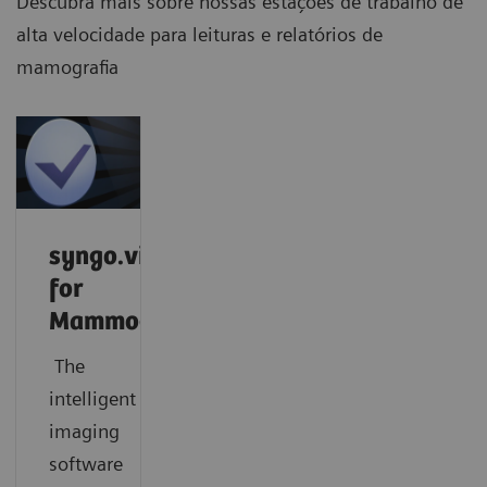
Descubra mais sobre nossas estações de trabalho de
alta velocidade para leituras e relatórios de
mamografia
syngo.via
for
Mammography
The
intelligent
imaging
software