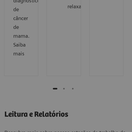
diagnóstico
relaxadas
de
câncer
de
mama.
Saiba
mais
Leitura e Relatórios