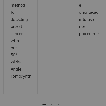
method
e
for
orientação
detecting
intuitiva
breast
nos
cancers
procedimentos
with
out
50°
Wide-
Angle
Tomosynthesis.