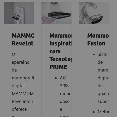
MAMMOMAT
Mammomat
Mammoma
Revelation
Inspiration
Fusion
com
O
Sistema
Tecnologia
aparelho
de
PRIME
de
mamogra
mamografia
Até
digital
digital
30%
de
MAMMOMAT
menos
qualidad
Revelation
dose
superior
oferece
e
Melhora
a
uma