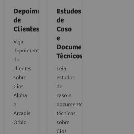
Depoimentos
Estudos
de
de
Clientes
Caso
e
Veja
Documentos
depoimentos
Técnicos
de
clientes
Leia
sobre
estudos
Cios
de
Alpha
caso e
e
documentos
Arcadis
técnicos
Orbic.
sobre
Cios