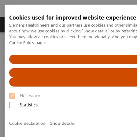
Cookies used for improved website experience
Produtos e serviços
Especialidades Clínicas e Pa
Siemens Healthineers and our partners use cookies and other simil
about how we use cookies by clicking "Show details" or by referrin
You may allow all cookies or select them individually. And you ma
Cookie Policy
page.
Siemens Healthineers Brasil
Soluções médicas por Imagem
Arcos cirúrgicos
Arcos cirúrgicos
Necessary
Statistics
Arcos cirúrgicos Móveis
Cookie declaration
Show details
Os arcos cirúrgicos móveis da Siemens estabelecem