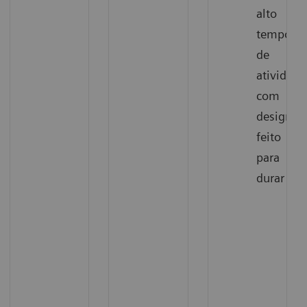
alto
tempo
de
atividade
com
design
feito
para
durar