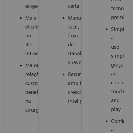
exigentes
certa
tecnologi
premium
Mais
Manuseio
eficiência
fácil,
Simples
no
fluxo
-
3D
de
uso
intraoperatório
trabalho
simplific
suave
graças
Maior
ao
relação
Recursos
conceito
custo-
ampliados,
touch-
benefício
crescimento
and-
na
inteligente
play
cirurgia
Confiável
-