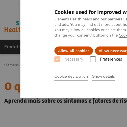
Cookies used for improved w
Siemens Healthineers and our partners us
and ads. You may find out more about how
You may allow all cookies or select them
change your consent" button on the
Cook
Produtos e serviços
Especialidades Clínicas e Pa
Allow all cookies
Allow necessar
Necessary
Preferences
Siemens Healthineers Brasil
Doenças e Especialidades Clínicas
Do
Cookie declaration
Show details
O que é Doença Renal?
Aprenda mais sobre os sintomas e fatores de ris