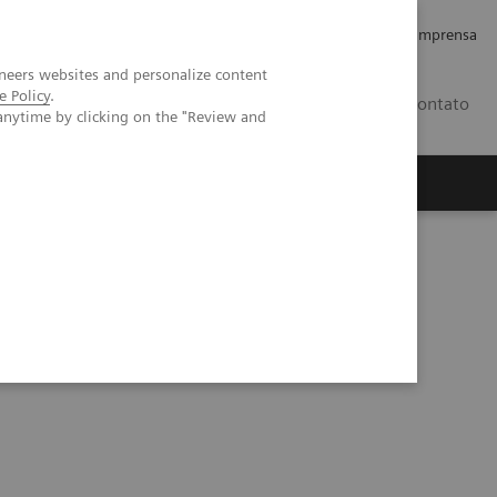
Empregos e Carreira
Relações com os Investidores
Imprensa
neers websites and personalize content
e Policy
.
BR
Contato
anytime by clicking on the "Review and
o
Sobre nós
Insights