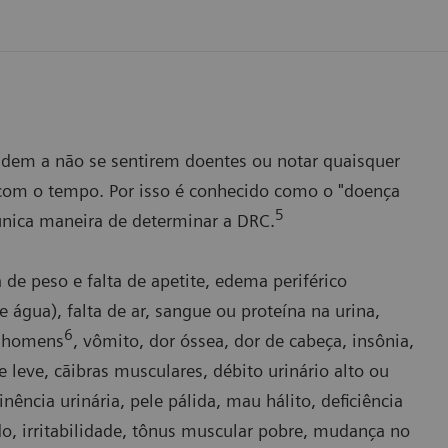
endem a não se sentirem doentes ou notar quaisquer
 com o tempo. Por isso é conhecido como o "doença
5
 única maneira de determinar a DRC.
de peso e falta de apetite, edema periférico
 água), falta de ar, sangue ou proteína na urina,
6
m homens
, vômito, dor óssea, dor de cabeça, insônia,
e leve, cãibras musculares, débito urinário alto ou
nência urinária, pele pálida, mau hálito, deficiência
do, irritabilidade, tônus muscular pobre, mudança no