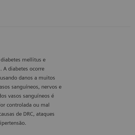
diabetes mellitus e
. A diabetes ocorre
causando danos a muitos
asos sanguíneos, nervos e
dos vasos sanguíneos é
for controlada ou mal
 causas de DRC, ataques
hipertensão.