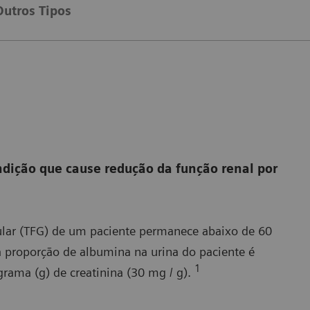
Outros Tipos
ndição que cause redução da função renal por
rular (TFG) de um paciente permanece abaixo de 60
a proporção de albumina na urina do paciente é
1
rama (g) de creatinina (30 mg / g).