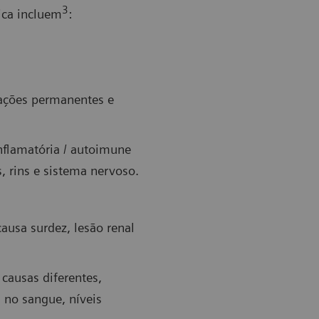
3
ica incluem
:
rações permanentes e
nflamatória / autoimune
, rins e sistema nervoso.
ausa surdez, lesão renal
causas diferentes,
a no sangue, níveis