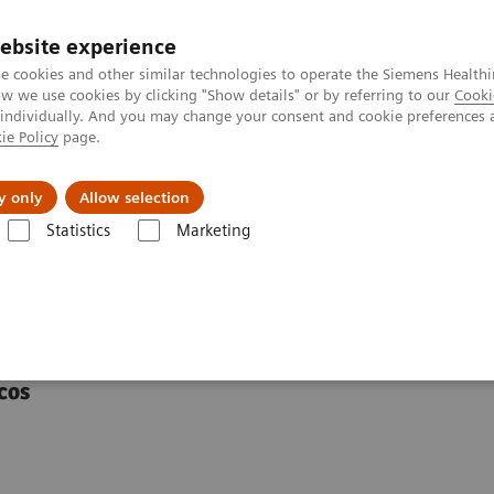
ebsite experience
e cookies and other similar technologies to operate the Siemens Healthi
 we use cookies by clicking "Show details" or by referring to our
Cooki
 individually. And you may change your consent and cookie preferences 
ie Policy
page.
tologias
Serviços de pós-venda
Educaçã
y only
Allow selection
Statistics
Marketing
ença Renal
O que é Doença Renal?
cos