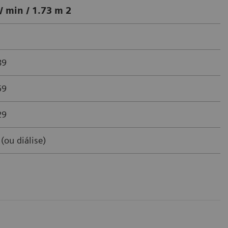
/ min / 1.73 m 2
89
59
29
(ou diálise)