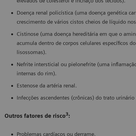
elevados de colesterol e inchaço dos tecidos).
Doença renal policística (uma doença genética car
crescimento de vários cistos cheios de líquido nos 
Cistinose (uma doença hereditária em que o amino
acumula dentro de corpos celulares específicos d
lisossomas).
Nefrite intersticial ou pielonefrite (uma inflamaç
internas do rim).
Estenose da artéria renal.
Infecções ascendentes (crônicas) do trato urinário 
3
Outros fatores de risco
:
Problemas cardíacos ou derrame.