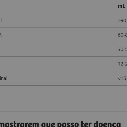
mL 
l
≥90
R
60-
30-
12-
inal
<15 
 mostrarem que posso ter doença