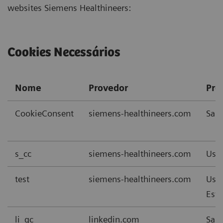
websites Siemens Healthineers:
Cookies Necessários
Nome
Provedor
Pro
CookieConsent
siemens-healthineers.com
Salv
s_cc
siemens-healthineers.com
Usad
test
siemens-healthineers.com
Usad
Este
li_gc
linkedin.com
Salv