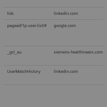
lidc
linkedin.com
pagead/1p-user-list/#
google.com
_gcl_au
siemens-healthineers.com
UserMatchHistory
linkedin.com