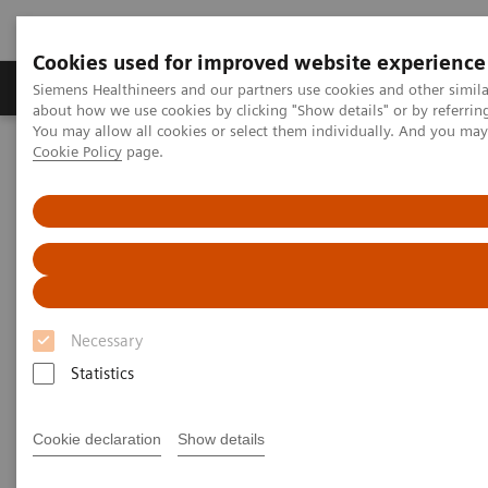
Cookies used for improved website experience
Produtos e serviços
Especialidades Clínicas e Pa
Siemens Healthineers and our partners use cookies and other simil
about how we use cookies by clicking "Show details" or by referrin
You may allow all cookies or select them individually. And you ma
Cookie Policy
page.
Siemens Healthineers Brasil
Política de Cookies
Política de Cookies Siemens
Healthineers
Necessary
Atualização: Julho de 2024.
Statistics
Esta Política de Cookies descreve como e
Cookie declaration
Show details
quando a Siemens Healthineers utiliza cookies
e outras tecnologias quando você visita os