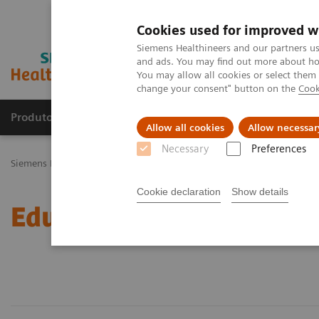
Cookies used for improved w
Siemens Healthineers and our partners us
and ads. You may find out more about how
You may allow all cookies or select them
change your consent" button on the
Cook
Produtos e serviços
Especialidades Clínicas e Pa
Allow all cookies
Allow necessar
Necessary
Preferences
Siemens Healthineers Brasil
Diagnóstico laboratorial
Ensaios por
Cookie declaration
Show details
Educational Content