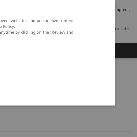
Empregos e Carreira
Relações com os Investidores
Imprensa
neers websites and personalize content
e Policy
.
BR
Contato
anytime by clicking on the "Review and
o
Sobre nós
Insights
tent