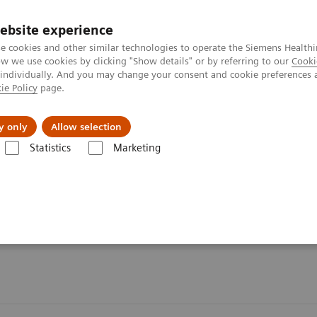
ebsite experience
e cookies and other similar technologies to operate the Siemens Healthi
 we use cookies by clicking "Show details" or by referring to our
Cooki
 individually. And you may change your consent and cookie preferences 
ie Policy
page.
tologias
Serviços de pós-venda
Educaçã
y only
Allow selection
Statistics
Marketing
 doenças e condições
Organ Transplantation - ISDs
Educational Con