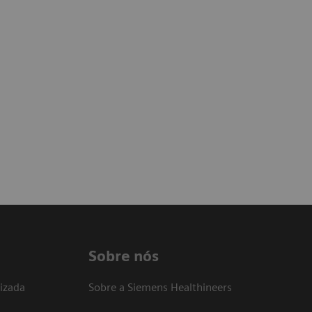
Sobre nós
izada
Sobre a Siemens Healthineers