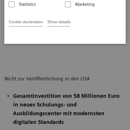
Statistics
Marketing
Cookie declaration
Show details
Mehr als 130 Azubis beginnen im September eine Ausbildung bei
Siemens Healthineers
Nicht zur Veröffentlichung in den USA
Gesamtinvestition von 58 Millionen Euro
in neues Schulungs- und
Ausbildungscenter mit modernsten
digitalen Standards