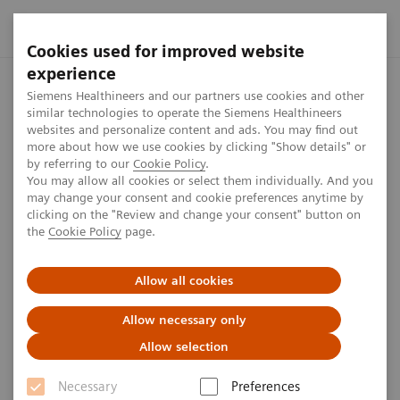
Cookies used for improved website
experience
Startseite
Presse Center
Presseinformationen
Siemens H
Siemens Healthineers and our partners use cookies and other
similar technologies to operate the Siemens Healthineers
websites and personalize content and ads. You may find out
more about how we use cookies by clicking "Show details" or
by referring to our
Cookie Policy
.
Press release
You may allow all cookies or select them individually. And you
may change your consent and cookie preferences anytime by
Siemens Healthineers investiert
clicking on the "Review and change your consent" button on
the
Cookie Policy
page.
in Aus- und Weiterbildung
Allow all cookies
Allow necessary only
Allow selection
Veröffentlicht am 22. August 2019
Necessary
Preferences