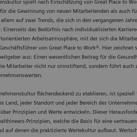
enskultur spielt nach Einschätzung von Great Place to 
 für die Gewinnung von neuen Mitarbeitenden als auch fü
r allem auf zwei Trends, die sich in den vergangenen Jah
inerseits das Bedürfnis nach individualisierten Karrier
orientierten Arbeitsatmosphäre, mit der sich die Mitarbei
Geschäftsführer von Great Place to Work®. Hier zeichnet 
beitgeber aus: Einen wesentlichen Beitrag für die Gesun
die Mitarbeiter nicht nur sinnstiftend, sondern führt auch
ternehmenswerten.
nehmenskultur flächendeckend zu etablieren, ist speziel
es Land, jeder Standort und jeder Bereich des Unterneh
über Prinzipien und Werte entwickeln. Dieser Herausfor
althineers-Prinzipien, welche die Basis für eine vertrauen
 auf denen die praktizierte Wertekultur aufbaut. Wert