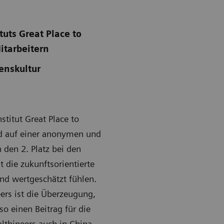
uts Great Place to
itarbeitern
enskultur
titut Great Place to
nd auf einer anonymen und
 den 2. Platz bei den
 die zukunftsorientierte
nd wertgeschätzt fühlen.
ers ist die Überzeugung,
o einen Beitrag für die
lthineers auch in China,