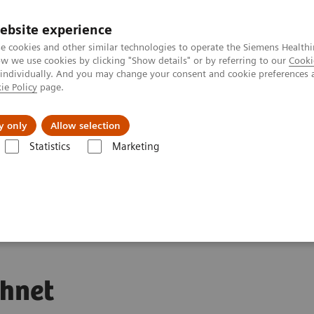
ebsite experience
Investoren
Talente
e cookies and other similar technologies to operate the Siemens Healthi
 we use cookies by clicking "Show details" or by referring to our
Cooki
 individually. And you may change your consent and cookie preferences 
ie Policy
page.
Innovationen
Purpose
y only
Allow selection
Statistics
Marketing
 Healthineers als einer der besten Arbeitgeber Deutschlands ausgezeich
s einer
chnet