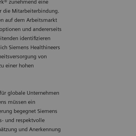
Work® zunehmend eine
r die Mitarbeiterbindung.
ren auf dem Arbeitsmarkt
eoptionen und andererseits
tenden identifizieren
sich Siemens Healthineers
dheitsversorgung von
 zu einer hohen
l für globale Unternehmen
mens müssen ein
derung begegnet Siemens
s- und respektvolle
schätzung und Anerkennung