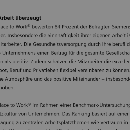
rbeit überzeugt
Place to Work® bewerten 84 Prozent der Befragten Siemens
r. Insbesondere die Sinnhaftigkeit ihrer eigenen Arbeit is
Mitarbeiter. Die Gesundheitsversorgung durch ihre beruflic
 Unternehmens einen Beitrag für die gesamte Gesellschaf
en als positiv. Zudem schätzen die Mitarbeiter die exzel
bot, Beruf und Privatleben flexibel vereinbaren zu können
che Atmosphäre und das positive Miteinander – insbesonde
ehoben.
 Place to Work® im Rahmen einer Benchmark-Untersuchung
latzkultur von Unternehmen. Das Ranking basiert auf einer 
agung zu zentralen Arbeitsplatzthemen wie Vertrauen in 