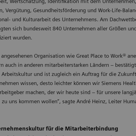
it, Wertschätzung, Identifikation mit dem Unternehmen,
, Vergütung, Gesundheitsförderung und Work-Life-Balan
sonal- und Kulturarbeit des Unternehmens. Am Dachwettb
igten sich bundesweit 840 Unternehmen aller Größen und
iziert wurden.
 angesehenen Organisation wie Great Place to Work® ane
rn auch in anderen mitarbeiterstarken Ländern – bestätig
Arbeitskultur und ist zugleich ein Auftrag für die Zukunft
ehmen wissen, desto leichter können wir Siemens Health
rbeitgeber machen, der wir heute sind – für unsere langj
eu zu uns kommen wollen“, sagte André Heinz, Leiter Hu
ernehmenskultur für die Mitarbeiterbindung