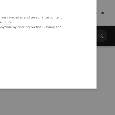
Presse
Medizinisches Fachpersonal
EN
|
DE
neers websites and personalize content
e Policy
.
anytime by clicking on the "Review and
net