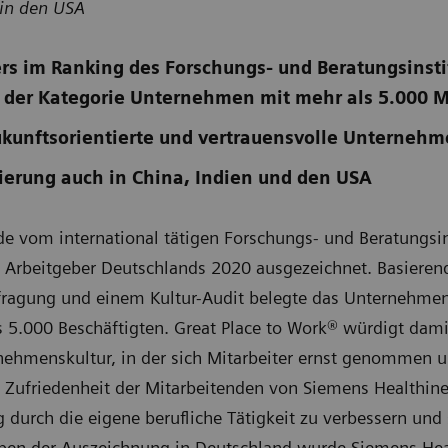
 in den USA
s im Ranking des Forschungs- und Beratungsinstit
n der Kategorie Unternehmen mit mehr als 5.000 M
ukunftsorientierte und vertrauensvolle Unternehm
izierung auch in China, Indien und den USA
e vom international tätigen Forschungs- und Beratungsins
n Arbeitgeber Deutschlands 2020 ausgezeichnet. Basiere
efragung und einem Kultur-Audit belegte das Unternehmen
5.000 Beschäftigten. Great Place to Work® würdigt damit
nehmenskultur, in der sich Mitarbeiter ernst genommen u
e Zufriedenheit der Mitarbeitenden von Siemens Healthine
durch die eigene berufliche Tätigkeit zu verbessern und s
Neben der Auszeichnung in Deutschland wurde Siemens Hea