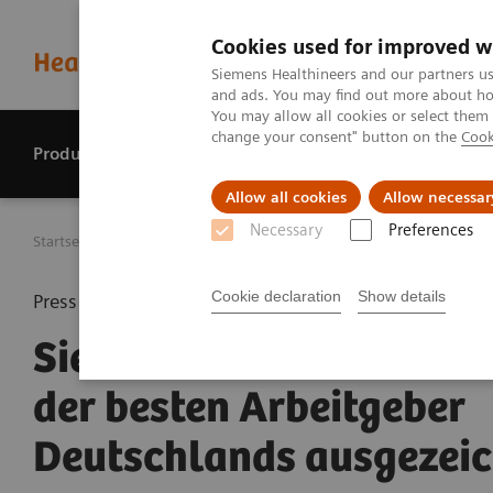
Cookies used for improved w
Siemens Healthineers and our partners us
and ads. You may find out more about how
You may allow all cookies or select them
change your consent" button on the
Cook
Produkte & Services
Perspektiven
Allow all cookies
Allow necessar
Necessary
Preferences
Startseite
Presse Center
Presseinformationen
Siemens
Cookie declaration
Show details
Press release
Siemens Healthineers al
der besten Arbeitgeber
Deutschlands ausgezei