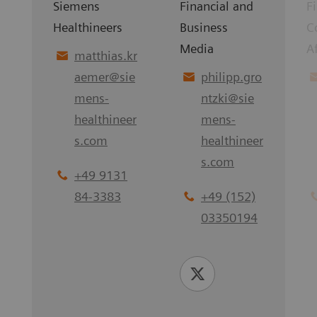
Siemens
Financial and
F
Healthineers
Business
C
Media
Af
matthias.kr
aemer
@
sie
philipp.gro
mens-
ntzki
@
sie
healthineer
mens-
s.com
healthineer
s.com
+49 9131
84-3383
+49 (152)
03350194