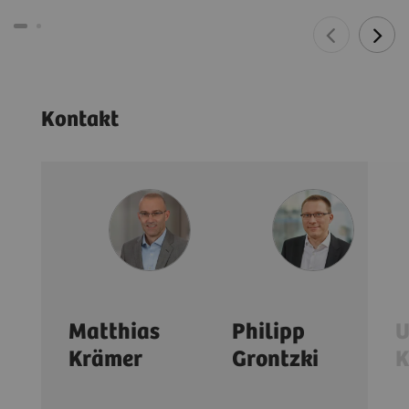
Kontakt
Matthias
Philipp
U
Krämer
Grontzki
K