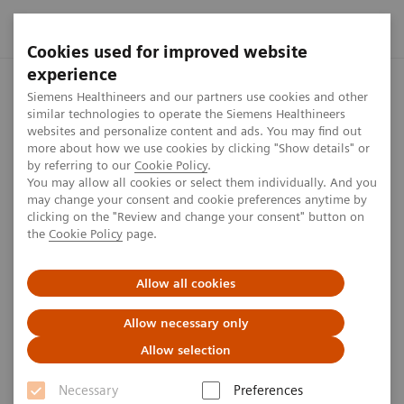
Cookies used for improved website
experience
Startseite
Presse Center
Press features
Geschäftszahlen 
Siemens Healthineers and our partners use cookies and other
similar technologies to operate the Siemens Healthineers
websites and personalize content and ads. You may find out
more about how we use cookies by clicking "Show details" or
Geschäftszahlen für das dritte
by referring to our
Cookie Policy
.
You may allow all cookies or select them individually. And you
Quartal im GJ 2021
may change your consent and cookie preferences anytime by
clicking on the "Review and change your consent" button on
the
Cookie Policy
page.
Am 30. Juli 2021 veröffentlichten wir die Zahlen für
Allow all cookies
das dritte Quartal des Geschäftsjahres 2021. Die
Pressekonferenz wurde live übertragen.
Allow necessary only
Allow selection
Necessary
Preferences