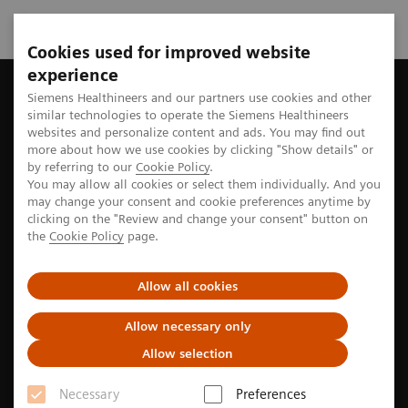
Cookies used for improved website
experience
Startseite
Perspektiven
Die Zukunft der Robotik im Gesund
Siemens Healthineers and our partners use cookies and other
similar technologies to operate the Siemens Healthineers
websites and personalize content and ads. You may find out
more about how we use cookies by clicking "Show details" or
by referring to our
Cookie Policy
.
Robotics
You may allow all cookies or select them individually. And you
may change your consent and cookie preferences anytime by
Die Zukunft der Robotik im
clicking on the "Review and change your consent" button on
the
Cookie Policy
page.
Gesundheitswesen
Allow all cookies
Die Vorstellung von Robotern, die bei chirurgischen
Eingriffen eingesetzt werden, mag noch futuristisch
Allow necessary only
erscheinen. Doch in Wirklichkeit ist diese Art der
Allow selection
Technologie bereits seit einigen Jahren in
Necessary
Preferences
Operationssälen im Einsatz.