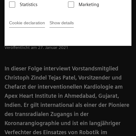
Statistics
Marketing
3
min
Cookie declaration
Show details
Veröffentlicht am 27. Januar 2021
In dieser Folge interviewt Vorstandsmitglied
Christoph Zindel Tejas Patel, Vorsitzender und
Chefarzt der interventionellen Kardiologie am
Apex Heart Institute in Ahmedabad, Gujarat,
Indien. Er gilt international als einer der Pioniere
des transradialen Zugangs in der
Koronarangiographie und ist ein langjähriger
Verfechter des Einsatzes von Robotik im