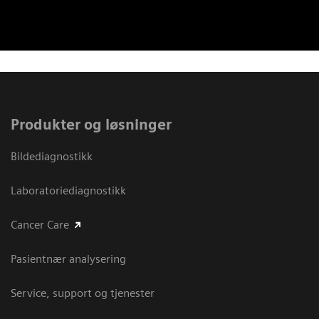
Produkter og løsninger
Bildediagnostikk
Laboratoriediagnostikk
Cancer Care
Pasientnær analysering
Service, support og tjenester