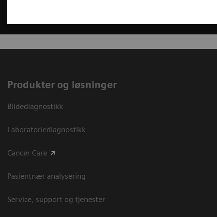
Produkter og løsninger
Bildediagnostikk
Laboratoriediagnostikk
Cancer Care
Pasientnær analysering
Service, support og tjenester