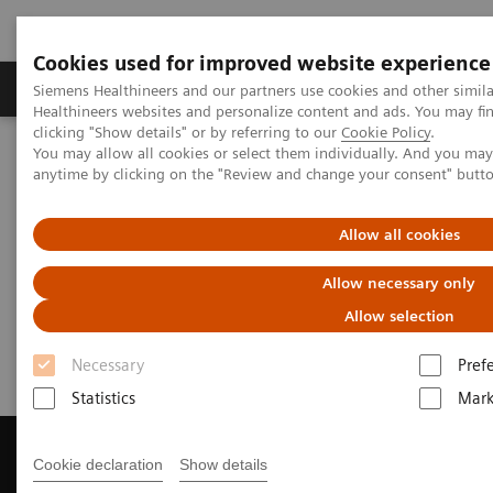
Cookies used for improved website experience
Produkter og løsninger
Support og dokumentas
Siemens Healthineers and our partners use cookies and other simil
Healthineers websites and personalize content and ads. You may f
clicking "Show details" or by referring to our
Cookie Policy
.
You may allow all cookies or select them individually. And you ma
Hjem
Produkter og løsninger innen bildediagnostikk
anytime by clicking on the "Review and change your consent" butt
Magnetic Resonance Imaging
Get a Recommendation for your MRI System
Allow all cookies
Get a Recommendation for your
Allow necessary only
MRI System
Allow selection
Necessary
Pref
Statistics
Mark
Cookie declaration
Show details