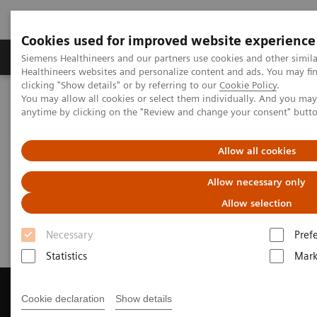
Cookies used for improved website experience
Produkter og løsninger
Support og dokumentas
Siemens Healthineers and our partners use cookies and other simil
Healthineers websites and personalize content and ads. You may f
clicking "Show details" or by referring to our
Cookie Policy
.
You may allow all cookies or select them individually. And you ma
Hjem
Produkter og løsninger innen bildediagnostikk
anytime by clicking on the "Review and change your consent" butt
Magnetic Resonance Imaging
Get a Recommendation for your MRI System
Allow all cookies
Get a Recommendation for your
Allow necessary only
MRI System
Allow selection
Necessary
Pref
Statistics
Mark
Cookie declaration
Show details