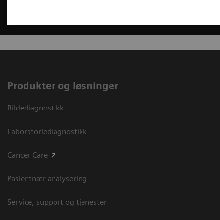
Produkter og løsninger
Bildediagnostikk
Laboratoriediagnostikk
Cancer Care
Pasientnær analysering
Service, support og tjenester