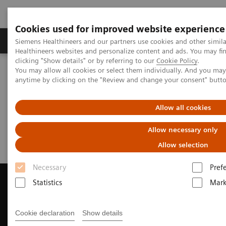
Cookies used for improved website experience
Produkter og løsninger
Support og dokumentas
Siemens Healthineers and our partners use cookies and other simil
Healthineers websites and personalize content and ads. You may f
clicking "Show details" or by referring to our
Cookie Policy
.
You may allow all cookies or select them individually. And you ma
Hjem
Produkter og løsninger innen bildediagnostikk
anytime by clicking on the "Review and change your consent" butt
Magnetic Resonance Imaging
Request a Quote
Allow all cookies
Request a Quote
Allow necessary only
Allow selection
Necessary
Pref
Statistics
Mark
Contact Us
Cookie declaration
Show details