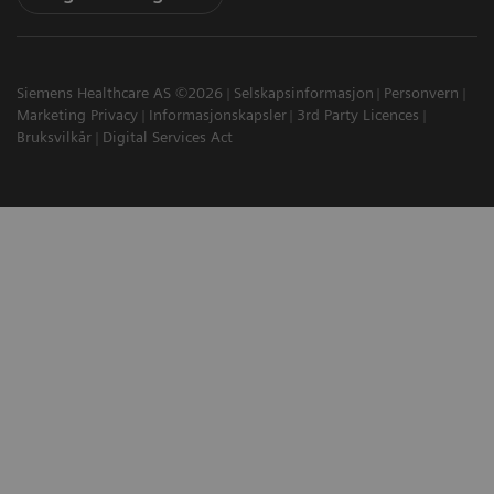
Siemens Healthcare AS ©2026
Selskapsinformasjon
Personvern
Marketing Privacy
Informasjonskapsler
3rd Party Licences
Bruksvilkår
Digital Services Act