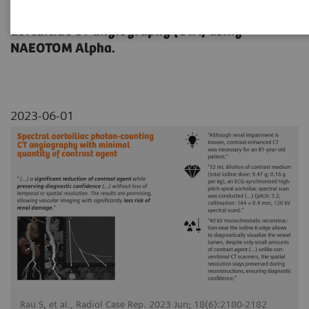
dose reduction on a contrast-enhanced
aortailiac CT angiography (CTA) using
NAEOTOM Alpha.
2023-06-01
Rau S, et al., Radiol Case Rep. 2023 Jun; 18(6):2180-2182