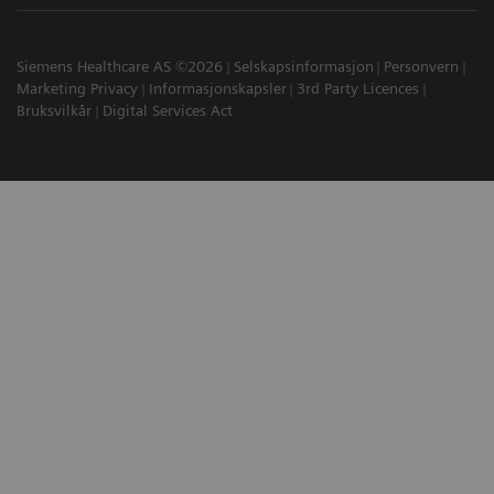
Siemens Healthcare AS ©2026
Selskapsinformasjon
Personvern
Marketing Privacy
Informasjonskapsler
3rd Party Licences
Bruksvilkår
Digital Services Act