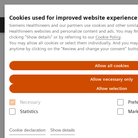
Cookies used for improved website experience
Produkter og løsninger
Support og dokumentas
Siemens Healthineers and our partners use cookies and other simil
Healthineers websites and personalize content and ads. You may f
clicking "Show details" or by referring to our
Cookie Policy
.
You may allow all cookies or select them individually. And you ma
Hjem
Produkter og løsninger innen bildediagnostikk
anytime by clicking on the "Review and change your consent" butt
Computed Tomography
The NAEOTOM Alpha class
NAEOTOM Alpha
PCCT scientific evidence
Spectral aortoiliac photon-counting CT angiography with minimal
Allow all cookies
quantity of contrast agent
Allow necessary only
Spectral aortoiliac photon-
Allow selection
counting CT angiography with
Necessary
Pref
minimal quantity of contrast
Statistics
Mark
agent
Cookie declaration
Show details
Case study showing significant contrast-agent