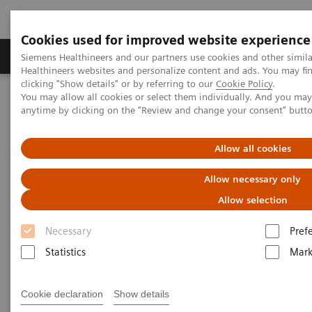
Cookies used for improved website experience
Produkter og løsninger
Support og dokumentas
Siemens Healthineers and our partners use cookies and other simil
Healthineers websites and personalize content and ads. You may f
clicking "Show details" or by referring to our
Cookie Policy
.
You may allow all cookies or select them individually. And you ma
Hjem
Produkter og løsninger innen bildediagnostikk
anytime by clicking on the "Review and change your consent" butt
Computed Tomography
The NAEOTOM Alpha class
NAEOTOM Alpha
PCCT scientific evidence
Crohn’s disease inflammation severity assessment with iodine
Allow all cookies
density from photon counting CT enterography: comparison with
endoscopic histopathology
Allow necessary only
Allow selection
Crohn’s disease inflammation
Necessary
Pref
severity assessment with iodine
Statistics
Mark
density from photon counting
CT enterography: comparison
Cookie declaration
Show details