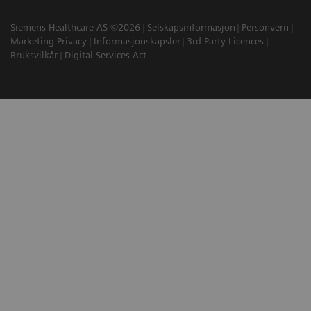
Siemens Healthcare AS ©2026
Selskapsinformasjon
Personvern
Marketing Privacy
Informasjonskapsler
3rd Party Licences
Bruksvilkår
Digital Services Act