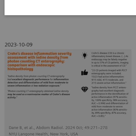
with endoscopic histopathology
2023-10-09
Dane B, et al., Abdom Radiol. 2024 0ct; 49:271–278
NYU Langone Health, New York, USA