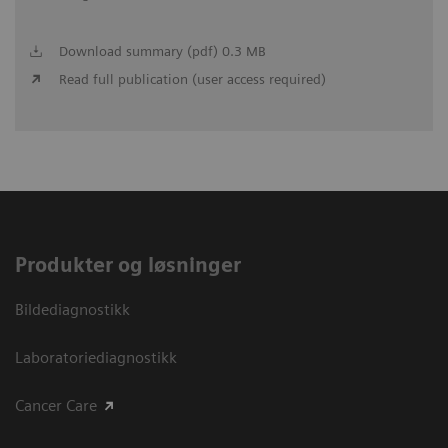
Download summary (pdf) 0.3 MB
Read full publication (user access required)
Produkter og løsninger
Bildediagnostikk
Laboratoriediagnostikk
Cancer Care