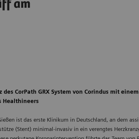
iff am
tz des CorPath GRX System von Corindus mit einem
 Healthineers
ießen ist das erste Klinikum in Deutschland, an dem assi
tütze (Stent) minimal-invasiv in ein verengtes Herzkranz
ese perkutane Koronarintervention führte das Team von Pr