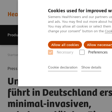
Cookies used for improved w
Siemens Healthineers and our partners us
and ads. You may find out more about how
You may allow all cookies or select them
change your consent" button on the
Cook
Produkte & Services
Perspektiven
Allow all cookies
Allow necessar
Necessary
Preferences
Startseite
Presse Center
Presseinformationen
Univers
Cookie declaration
Show details
Press release
Universitätsklinikum G
führt in Deutschland er
minimal-invasiven,