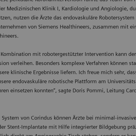
 der Medizinischen Klinik I, Kardiologie und Angiologie, 
etzen, nutzen die Ärzte das endovaskuläre Robotersyste
nternehmen von Siemens Healthineers, zusammen mit ein
hineers.
n Kombination mit robotergestützter Intervention kann de
sion verleihen. Besonders komplexe Verfahren können stan
ere klinische Ergebnisse liefern. Ich freue mich sehr, das
ere endovaskuläre robotische Plattform am Universität
hren einsetzen konnten“, sagte Doris Pommi, Leitung Card
 System von Corindus können Ärzte bei minimal-invasive
er Stent-Implantate mit Hilfe integrierter Bildgebung pr
blich direkt am Angiographie-Tisch stehen, sondern er kan