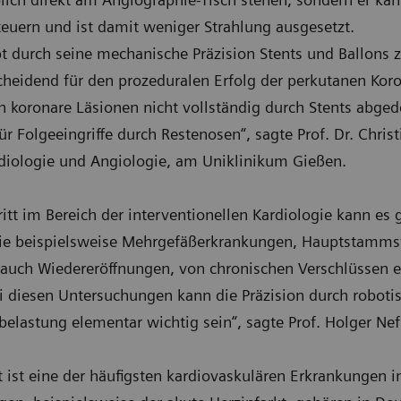
teuern und ist damit weniger Strahlung ausgesetzt.
t durch seine mechanische Präzision Stents und Ballons z
scheidend für den prozeduralen Erfolg der perkutanen Kor
n koronare Läsionen nicht vollständig durch Stents abgede
für Folgeeingriffe durch Restenosen“, sagte Prof. Dr. Chri
ardiologie und Angiologie, am Uniklinikum Gießen.
ritt im Bereich der interventionellen Kardiologie kann e
ie beispielsweise Mehrgefäßerkrankungen, Hauptstamms
 auch Wiedereröffnungen, von chronischen Verschlüssen e
i diesen Untersuchungen kann die Präzision durch roboti
belastung elementar wichtig sein“, sagte Prof. Holger Nef
 ist eine der häufigsten kardiovaskulären Erkrankungen 