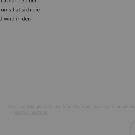
utschland zu den
roms hat sich die
d wird in den
Universitätsklinikum Gießen führt Deutschlands ersten minimal-inva
Bild herunterladen