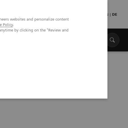
Presse
Medizinisches Fachpersonal
EN
|
DE
neers websites and personalize content
e Policy
.
anytime by clicking on the "Review and
otergestützten Eingriff am Herzen durch