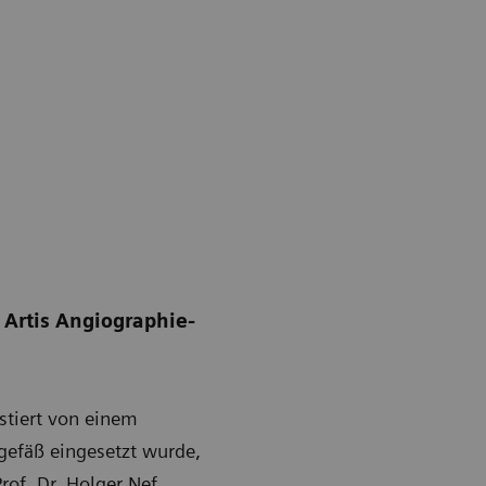
 Artis Angiographie-
stiert von einem
gefäß eingesetzt wurde,
of. Dr. Holger Nef,