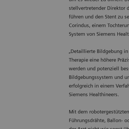
stellvertretender Direktor
führen und den Stent zu s
Corindus, einem Tochteru
System von Siemens Healt
„Detaillierte Bildgebung i
Therapie eine höhere Präzi
werden und potenziell bess
Bildgebungssystem und uns
erfolgreich in einem Verfa
Siemens Healthineers.
Mit dem robotergestützten
Führungsdrähte, Ballon- od
der Arzt nicht wie sonst ü