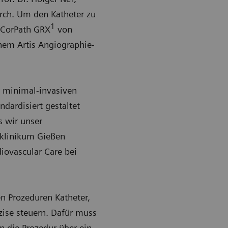
durch. Um den Katheter zu
1
m CorPath GRX
von
em Artis Angiographie-
r minimal-invasiven
dardisiert gestaltet
s wir unser
sklinikum Gießen
iovascular Care bei
n Prozeduren Katheter,
äzise steuern. Dafür muss
n die Prozedur über ein