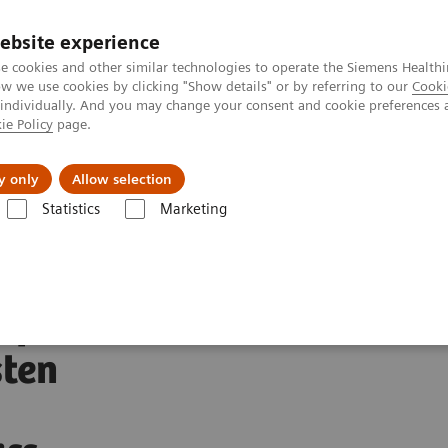
ebsite experience
Investoren
Talente
e cookies and other similar technologies to operate the Siemens Healthi
 we use cookies by clicking "Show details" or by referring to our
Cooki
 individually. And you may change your consent and cookie preferences 
ie Policy
page.
Innovationen
Purpose
y only
Allow selection
Statistics
Marketing
itätsklinikum Gießen führt in Deutschland ersten minimal-invasiven, rob
ießen
sten