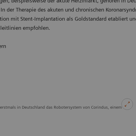
lgen, beispielsweise der akute Herzinfarkt, gehören in De
. In der Therapie des akuten und chronischen Koronarsynd
ion mit Stent-Implantation als Goldstandard etabliert un
leitlinien empfohlen.
ern
 erstmals in Deutschland das Robotersystem von Corindus, einem