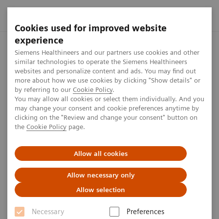
Cookies used for improved website
experience
Startseite
Presse Center
Presseinformationen
Siemens H
Siemens Healthineers and our partners use cookies and other
similar technologies to operate the Siemens Healthineers
websites and personalize content and ads. You may find out
more about how we use cookies by clicking "Show details" or
by referring to our
Cookie Policy
.
Press release
You may allow all cookies or select them individually. And you
may change your consent and cookie preferences anytime by
Siemens Healthineers
clicking on the "Review and change your consent" button on
the
Cookie Policy
page.
übernimmt Vorreiter im Bereich
der robotergestützten
Allow all cookies
Gefäßinterventionen
Allow necessary only
Allow selection
Necessary
Preferences