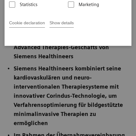
Statistics
Marketing
Veröffentlicht am 8. August 2019
Cookie declaration
Show details
Die Übernahme von Corindus ist eine
strategisch wichtige Erweiterung des
Advanced Therapies-Geschäfts von
Siemens Healthineers
Siemens Healthineers kombiniert seine
kardiovaskulären und neuro-
interventionalen Therapiesysteme mit
innovativer Corindus-Technologie, um
Verfahrensoptimierung für bildgestützte
minimalinvasive Therapien zu
ermöglichen
Im Rahmen der Übernahmevereinbarung