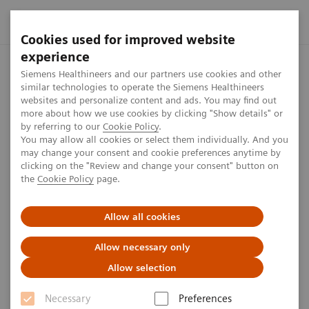
Cookies used for improved website
experience
Startseite
Presse Center
Presseinformationen
Siemens H
Siemens Healthineers and our partners use cookies and other
similar technologies to operate the Siemens Healthineers
websites and personalize content and ads. You may find out
more about how we use cookies by clicking "Show details" or
by referring to our
Cookie Policy
.
Press release
You may allow all cookies or select them individually. And you
may change your consent and cookie preferences anytime by
Siemens Healthineers gibt
clicking on the "Review and change your consent" button on
the
Cookie Policy
page.
Übernahme von Fast Track
Diagnostics bekannt
Allow all cookies
Allow necessary only
Allow selection
Veröffentlicht am 15. Dezember 2017
Necessary
Preferences