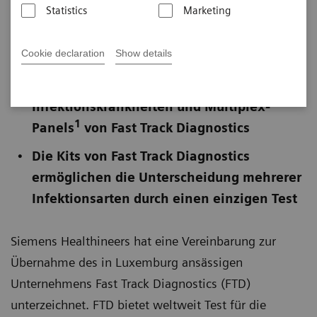
Statistics
Marketing
Siemens Healthineers erweitert sein
Cookie declaration
Show details
Portfolio für Molekulardiagnostik durch CE-
zertifizierte Tests zur Erkennung von
Infektionskrankheiten und Multiplex-
1
Panels
von Fast Track Diagnostics
Die Kits von Fast Track Diagnostics
ermöglichen die Unterscheidung mehrerer
Infektionsarten durch einen einzigen Test
Siemens Healthineers hat eine Vereinbarung zur
Übernahme des in Luxemburg ansässigen
Unternehmens Fast Track Diagnostics (FTD)
unterzeichnet. FTD bietet weltweit Test für die