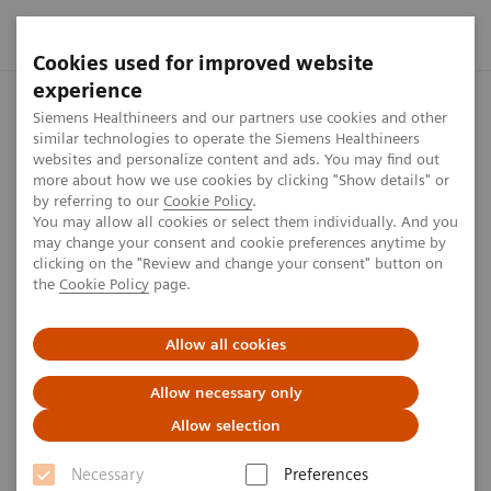
Cookies used for improved website
experience
Startseite
Presse Center
Presseinformationen
Infection
Siemens Healthineers and our partners use cookies and other
similar technologies to operate the Siemens Healthineers
websites and personalize content and ads. You may find out
more about how we use cookies by clicking "Show details" or
by referring to our
Cookie Policy
.
Presseinformation
You may allow all cookies or select them individually. And you
may change your consent and cookie preferences anytime by
Infection Control System von
clicking on the "Review and change your consent" button on
the
Cookie Policy
page.
Siemens Healthineers reduziert
Infektionsgeschehen am KRH
Allow all cookies
Klinikum Siloah in der Region
Allow necessary only
Hannover
Allow selection
Gemeinsame Presseinformation von Siemens
Necessary
Preferences