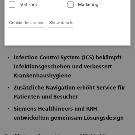
Healthineers und Klinikum Region Hannover
Statistics
Marketing
Cookie declaration
Show details
Veröffentlicht am 4. April 2025
Infection Control System (ICS) bekämpft
Infektionsgeschehen und verbessert
Krankenhaushygiene
Zusätzliche Navigation erhöht Service für
Patienten und Besucher
Siemens Healthineers und KRH
entwickelten gemeinsam Lösungsdesign