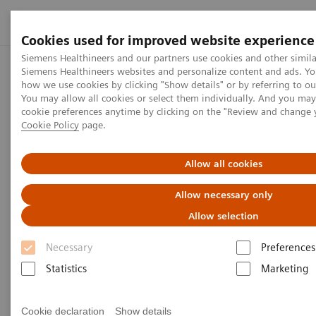
Cookies used for improved website experience
Siemens Healthineers and our partners use cookies and other simila
Siemens Healthineers websites and personalize content and ads. Y
Startseite
Presse Center
Presseinformationen
Siemens H
how we use cookies by clicking "Show details" or by referring to o
You may allow all cookies or select them individually. And you ma
cookie preferences anytime by clicking on the "Review and change 
Cookie Policy
page.
Presseinformation
Siemens Healthineers zeigt die
Allow all cookies
Möglichkeiten von generativer
Allow necessary only
KI in der Medizintechnik
Allow selection
Necessary
Preferences
Stand #2529 RSNA 2023, Chicago, USA
Statistics
Marketing
Cookie declaration
Show details