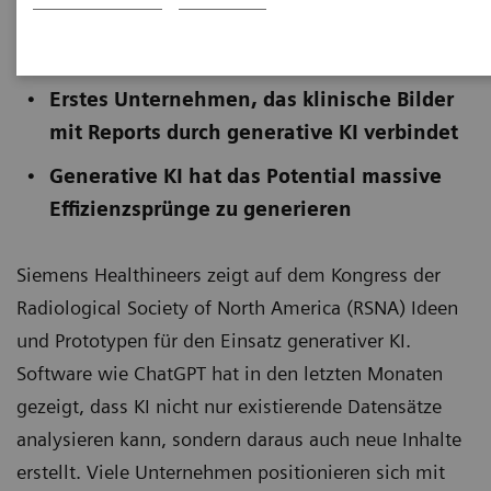
Veröffentlicht am 26. November 2023
Erstes Unternehmen, das klinische Bilder
mit Reports durch generative KI verbindet
Generative KI hat das Potential massive
Effizienzsprünge zu generieren
Siemens Healthineers zeigt auf dem Kongress der
Radiological Society of North America (RSNA) Ideen
und Prototypen für den Einsatz generativer KI.
Software wie ChatGPT hat in den letzten Monaten
gezeigt, dass KI nicht nur existierende Datensätze
analysieren kann, sondern daraus auch neue Inhalte
erstellt. Viele Unternehmen positionieren sich mit