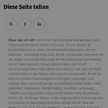
Diese Seite teilen
Über das AP-HP:
Das AP-HP, das führende Krankenhaus und
Universitätsklinikum (CHU) in Europa, ist mit seinen 38
Krankenhäusern in sechs Universitätsklinikgruppen (AP-HP.
Zentrum - Université Paris Cité; AP-HP. Universität Sorbonne; AP-
HP. Nord - Université Paris Cité; AP-HP. Universität Paris-Saclay;
AP-HP. Henri-Mondor Universitätskliniken und AP-HP.
Universitätskliniken Paris Seine-Saint-Denis) und sind um fünf
Universitäten in der Region Paris herum strukturiert. AP-HP ist
eng mit großen Forschungseinrichtungen verbunden und
verfügt über acht erstklassige Universitätskliniken (ICM, ICAN,
IMAGINE, FOReSIGHT, PROMETHEUS, lnovAND, reConnect,
THEMA) und das größte französische Health Data Warehouse
(DHS). Als wichtiger Akteur in der angewandten Forschung und
Innovation im Gesundheitsbereich verfügt AP-HP über ein
Portfolio von 810 aktiven Patenten, seine klinischen Forscher