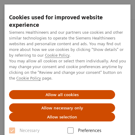
Cookies used for improved website
experience
Startseite
Presse Center
Presseinformationen
Assistanc
Siemens Healthineers and our partners use cookies and other
similar technologies to operate the Siemens Healthineers
websites and personalize content and ads. You may find out
more about how we use cookies by clicking "Show details" or
by referring to our
Cookie Policy
.
Presseinformation
You may allow all cookies or select them individually. And you
may change your consent and cookie preferences anytime by
Assistance Publique-Hôpitaux
clicking on the "Review and change your consent" button on
the
Cookie Policy
page.
de Paris und Siemens
Healthineers unterzeichnen
Allow all cookies
Kooperationsvereinbarung
Allow necessary only
Allow selection
Gemeinsame Presseinformation von Siemens
Healthineers und Assistance Publique-Hôpitaux de
Necessary
Preferences