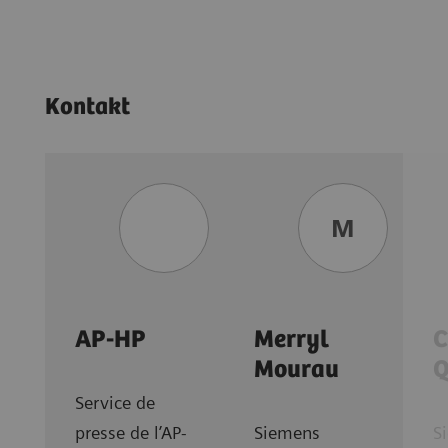
Kontakt
M
AP-HP
Merryl
C
Mourau
Q
Service de
presse de l’AP-
Siemens
S