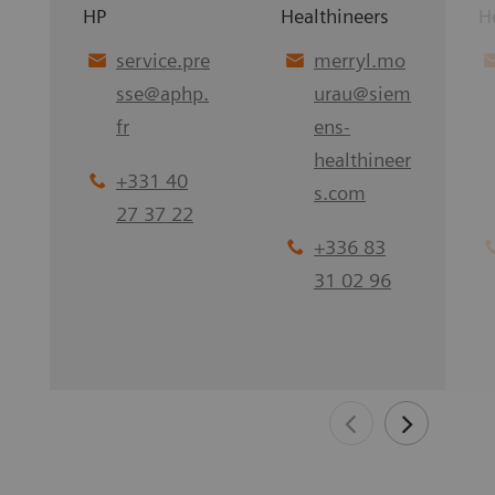
HP
Healthineers
H
service.pre
merryl.mo
sse
@
aphp.
urau
@
siem
fr
ens-
healthineer
+331 40
s.com
27 37 22
+336 83
31 02 96