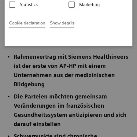
Paris
Statistics
Marketing
Cookie declaration
Show details
Veröffentlicht am 4. Dezember 2024
Rahmenvertrag mit Siemens Healthineers
ist der erste von AP-HP mit einem
Unternehmen aus der medizinischen
Bildgebung
Die Parteien möchten gemeinsam
Veränderungen im französischen
Gesundheitssystem antizipieren und sich
darauf einstellen
Schwerpunkte sind chronische