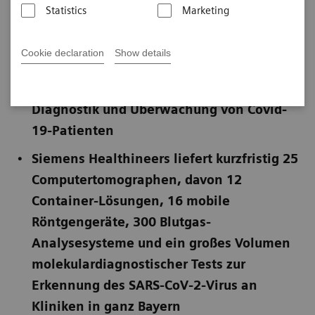
Statistics
Marketing
Veröffentlicht am 20. April 2020
Cookie declaration
Show details
Staatsministerium für Gesundheit und
Pflege kauft umfassende Ausstattung zur
Diagnostik und Überwachung von Covid-
19-Patienten
Siemens Healthineers liefert kurzfristig 25
Computertomographen, davon
12
Container-Lösungen, 16 mobile
Röntgengeräte, 300 Blutgas-
Analysesysteme und ein großes Volumen
molekulardiagnostischer Tests zur
Erkennung des SARS-CoV-2-Virus an
Kliniken in ganz Bayern