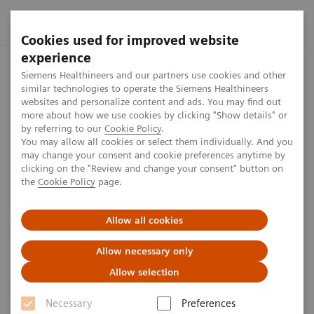
Cookies used for improved website
experience
Startseite
Presse Center
Presseinformationen
Siemens H
Siemens Healthineers and our partners use cookies and other
similar technologies to operate the Siemens Healthineers
websites and personalize content and ads. You may find out
more about how we use cookies by clicking "Show details" or
by referring to our
Cookie Policy
.
Press release
You may allow all cookies or select them individually. And you
may change your consent and cookie preferences anytime by
Siemens Healthineers
clicking on the "Review and change your consent" button on
the
Cookie Policy
page.
unterstützt den Freistaat
Bayern im Kampf gegen Covid-
Allow all cookies
19
Allow necessary only
Allow selection
Necessary
Preferences