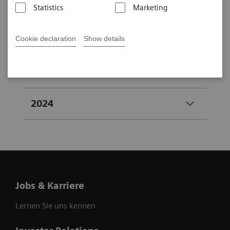
dass Produkte, die in der Berichterstattung erwähnt
Statistics
Marketing
werden, möglicherweise nicht in allen Ländern
verfügbar sind.
Cookie declaration
Show details
2025
2024
Jobs & Karriere
Lernen Sie uns kennen