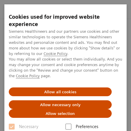
Cookies used for improved website
experience
Startseite
Presse Center
Medienberichte
Medienbericht
Siemens Healthineers and our partners use cookies and other
similar technologies to operate the Siemens Healthineers
websites and personalize content and ads. You may find out
more about how we use cookies by clicking "Show details" or
Medienberichte Archiv
by referring to our
Cookie Policy
.
You may allow all cookies or select them individually. And you
may change your consent and cookie preferences anytime by
clicking on the "Review and change your consent" button on
Nachfolgend wird eine Auswahl von Links zur
the
Cookie Policy
page.
Medienberichterstattung über das Unternehmen und
dessen Produkte präsentiert. Für den Zugriff auf
Allow all cookies
einige Beiträge kann ein Abonnement oder eine
Allow necessary only
Registrierung erforderlich sein. Es wird darauf
Allow selection
hingewiesen, dass Siemens Healthineers keine
Verantwortung für Inhalte Dritter übernimmt und
Necessary
Preferences