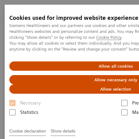
Cookies used for improved website experience
Siemens Healthineers and our partners use cookies and other simil
Healthineers websites and personalize content and ads. You may f
Startseite
Presse Center
Disclaimer
Hinweise und Anmer
clicking "Show details" or by referring to our
Cookie Policy
.
You may allow all cookies or select them individually. And you ma
anytime by clicking on the "Review and change your consent" butt
Disclaimer
Allow all cookies
Hinweise und Anmerkungen zu
Allow necessary only
zukunftsgerichteten Aussagen
Allow selection
Necessary
Pre
Dieser Webcast wurde ausschließlich zur
Statistics
Ma
Verwendung für diese Veranstaltung zur Verfügung
gestellt. Durch die Teilnahme an der Veranstaltung,
Cookie declaration
Show details
oder durch den Zugriff auf diesen Webcast erklären