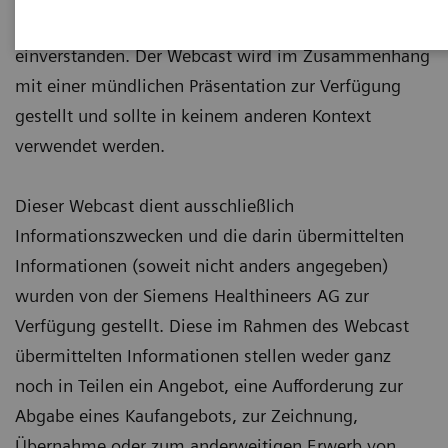
Sie sich mit den folgenden Einschränkungen
einverstanden. Der Webcast wird im Zusammenhang
mit einer mündlichen Präsentation zur Verfügung
gestellt und sollte in keinem anderen Kontext
verwendet werden.
Dieser Webcast dient ausschließlich
Informationszwecken und die darin übermittelten
Informationen (soweit nicht anders angegeben)
wurden von der Siemens Healthineers AG zur
Verfügung gestellt. Diese im Rahmen des Webcast
übermittelten Informationen stellen weder ganz
noch in Teilen ein Angebot, eine Aufforderung zur
Abgabe eines Kaufangebots, zur Zeichnung,
Übernahme oder zum anderweitigen Erwerb von