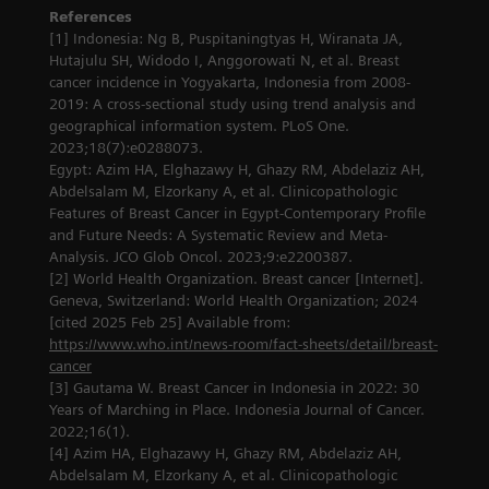
References
[1] Indonesia: Ng B, Puspitaningtyas H, Wiranata JA,
Hutajulu SH, Widodo I, Anggorowati N, et al. Breast
cancer incidence in Yogyakarta, Indonesia from 2008-
2019: A cross-sectional study using trend analysis and
geographical information system. PLoS One.
2023;18(7):e0288073.
Egypt: Azim HA, Elghazawy H, Ghazy RM, Abdelaziz AH,
Abdelsalam M, Elzorkany A, et al. Clinicopathologic
Features of Breast Cancer in Egypt-Contemporary Profile
and Future Needs: A Systematic Review and Meta-
Analysis. JCO Glob Oncol. 2023;9:e2200387.
[2] World Health Organization. Breast cancer [Internet].
Geneva, Switzerland: World Health Organization; 2024
[cited 2025 Feb 25] Available from:
https://www.who.int/news-room/fact-sheets/detail/breast-
cancer
[3] Gautama W. Breast Cancer in Indonesia in 2022: 30
Years of Marching in Place. Indonesia Journal of Cancer.
2022;16(1).
[4] Azim HA, Elghazawy H, Ghazy RM, Abdelaziz AH,
Abdelsalam M, Elzorkany A, et al. Clinicopathologic