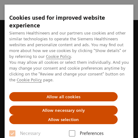
Cookies used for improved website
experience
Startseite
Perspektiven
Brustkrebsvorsorge einführen ist im
Siemens Healthineers and our partners use cookies and other
similar technologies to operate the Siemens Healthineers
websites and personalize content and ads. You may find out
more about how we use cookies by clicking "Show details" or
by referring to our
Cookie Policy
.
Onkologie
You may allow all cookies or select them individually. And you
may change your consent and cookie preferences anytime by
Brustkrebsvorsorge einzuführen
clicking on the "Review and change your consent" button on
the
Cookie Policy
page.
ist immer die richtige
Entscheidung
Allow all cookies
Indonesien und Ägypten haben lokale Brustkrebs-
Allow necessary only
Screening-Programme ins Leben gerufen, um späten
Allow selection
Diagnosen und damit erhöhter Sterblichkeit
Necessary
Preferences