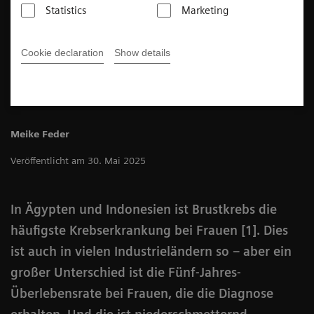
entgegenzutreten. In einem Land wird das Programm
Statistics
Marketing
von der Regierung durchgeführt; im anderen Fall von
einem Gesundheitsdienstleister. Was sind die
Cookie declaration
Show details
entscheidenden Faktoren für den Erfolg?
Meike Feder
Veröffentlicht am 30. Mai 2025
In Ägypten und Indonesien ist Brustkrebs die
häufigste Krebserkrankung bei Frauen [1]. Dies
ist auch in vielen Industrieländern so – aber ein
großer Unterschied ist die Fünf-Jahres-
Überlebensrate bei Frauen, die die Diagnose