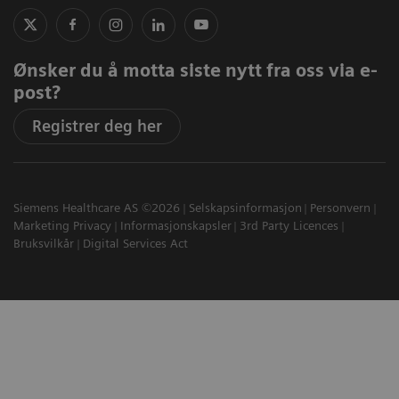
Ønsker du å motta siste nytt fra oss via e-
post?
Registrer deg her
Siemens Healthcare AS ©2026
Selskapsinformasjon
Personvern
Marketing Privacy
Informasjonskapsler
3rd Party Licences
Bruksvilkår
Digital Services Act