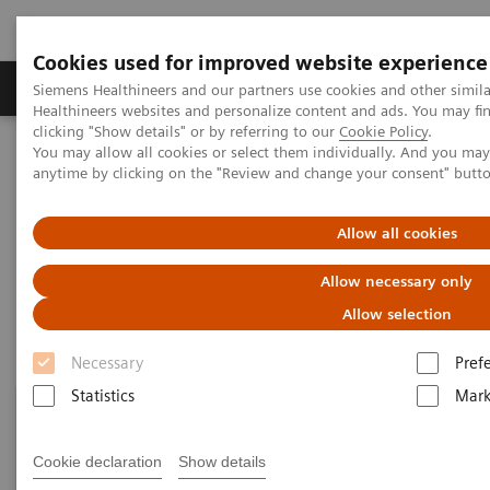
Cookies used for improved website experience
Produkter og løsninger
Support og dokumentas
Siemens Healthineers and our partners use cookies and other simil
Healthineers websites and personalize content and ads. You may f
clicking "Show details" or by referring to our
Cookie Policy
.
You may allow all cookies or select them individually. And you ma
Hjem
Produkter og løsninger innen bildediagnostikk
anytime by clicking on the "Review and change your consent" butt
Ultrasound Machines
COVID-19 Updates
Allow all cookies
COVID-19 Updates
Allow necessary only
Allow selection
Necessary
Pref
Statistics
Mark
Cookie declaration
Show details