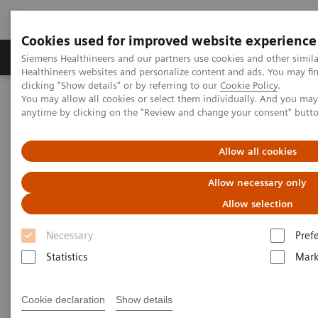
Cookies used for improved website experience
Produkter og løsninger
Support og dokumentas
Siemens Healthineers and our partners use cookies and other simil
Healthineers websites and personalize content and ads. You may f
clicking "Show details" or by referring to our
Cookie Policy
.
You may allow all cookies or select them individually. And you ma
Hjem
Produkter og løsninger innen bildediagnostikk
anytime by clicking on the "Review and change your consent" butt
Mammografi
Clinical Corner
Customer Testimonials and Webinars & Clinical Talks
Artificial Intelligence in Mammography: Leveling the Playing Field
Allow all cookies
for Global Disparities
Allow necessary only
Artificial Intelligence in
Allow selection
Mammography: Leveling the
Necessary
Pref
Playing Field for Global
Statistics
Mark
Disparities
Cookie declaration
Show details