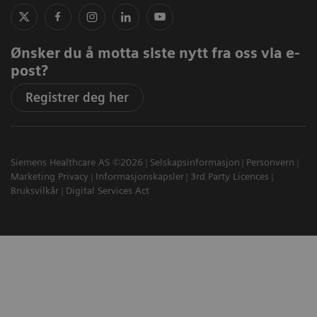
Ønsker du å motta siste nytt fra oss via e-
post?
Registrer deg her
Siemens Healthcare AS ©2026
Selskapsinformasjon
Personvern
Marketing Privacy
Informasjonskapsler
3rd Party Licences
Bruksvilkår
Digital Services Act