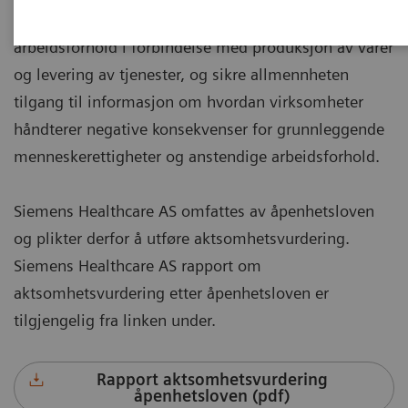
grunnleggende menneskerettigheter og anstendige
arbeidsforhold i forbindelse med produksjon av varer
og levering av tjenester, og sikre allmennheten
tilgang til informasjon om hvordan virksomheter
håndterer negative konsekvenser for grunnleggende
menneskerettigheter og anstendige arbeidsforhold.
Siemens Healthcare AS omfattes av åpenhetsloven
og plikter derfor å utføre aktsomhetsvurdering.
Siemens Healthcare AS rapport om
aktsomhetsvurdering etter åpenhetsloven er
tilgjengelig fra linken under.
Rapport aktsomhetsvurdering
åpenhetsloven (pdf)