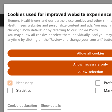
Cookies used for improved website experience
Produkter og løsninger
Support og dokumentas
Siemens Healthineers and our partners use cookies and other simil
Healthineers websites and personalize content and ads. You may f
clicking "Show details" or by referring to our
Cookie Policy
.
You may allow all cookies or select them individually. And you ma
Hjem
Om Siemens Healthineers
Åpenhetsloven
anytime by clicking on the "Review and change your consent" butt
Åpenhetsloven
Allow all cookies
Allow necessary only
Åpenhetsloven skal sikre menneskerettigheter
og anstendige arbeidsforhold i
Allow selection
leverandørkjeden.
Necessary
Pref
Statistics
Mark
Cookie declaration
Show details
Loven skal fremme virksomheters respekt for