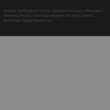
Siemens Healthcare AS ©2026
Selskapsinformasjon
Personvern
Marketing Privacy
Informasjonskapsler
3rd Party Licences
Bruksvilkår
Digital Services Act