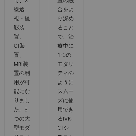
で、X
置の融
線透
合をよ
視・撮
り深め
影装
ること
置、
で、治
CT装
療中に
置、
1つの
MRI装
モダリ
置の利
ティの
用が可
ように
能にな
スムー
りまし
ズに使
た。3
用でき
つの大
るIVR-
型モダ
CTシ