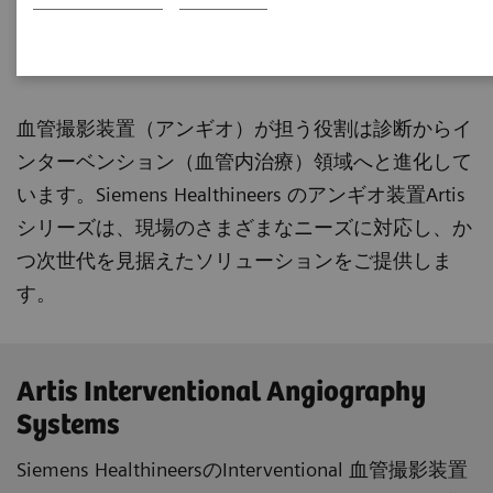
血管撮影装置
Angiography（アンギオ）
血管撮影装置（アンギオ）が担う役割は診断からイ
ンターベンション（血管内治療）領域へと進化して
います。Siemens Healthineers のアンギオ装置Artis
シリーズは、現場のさまざまなニーズに対応し、か
つ次世代を見据えたソリューションをご提供しま
す。
Artis Interventional Angiography
Systems
Siemens HealthineersのInterventional 血管撮影装置