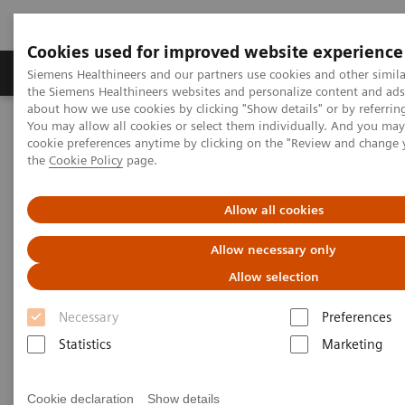
Cookies used for improved website experience
製品＆サービス
サポート情報
Insights
Siemens Healthineers and our partners use cookies and other simila
the Siemens Healthineers websites and personalize content and ad
about how we use cookies by clicking "Show details" or by referrin
You may allow all cookies or select them individually. And you ma
ホーム
画像診断・治療装置
血管撮影装置 Angio
cookie preferences anytime by clicking on the "Review and change
the
Cookie Policy
page.
Allow all cookies
Allow necessary only
Allow selection
Necessary
Preferences
Statistics
Marketing
Cookie declaration
Show details