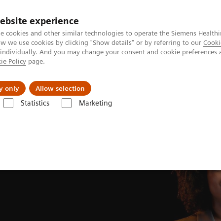
ebsite experience
e cookies and other similar technologies to operate the Siemens Healthi
 we use cookies by clicking "Show details" or by referring to our
Cooki
 individually. And you may change your consent and cookie preferences 
ie Policy
page.
会社情報
y only
Allow selection
Statistics
Marketing