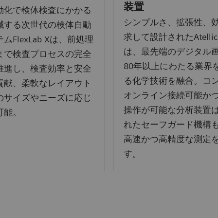
装置
動化で検体検査にかかる
シンプルさ、拡張性、
減する次世代の検体自動
求して設計されたAtellica
ムFlexLab Xは、前処理
は、最先端のデジタル
まで検査プロセスの完全
80年以上にわたる業界
推進し、検査効率と安全
る化学技術を融合。コ
貢献、柔軟なレイアウト
オンライン接続可能か
のサイズやニーズに応じ
操作が可能な分析装置
可能。
れたセーフガード機構
高速かつ高精度な測定
す。