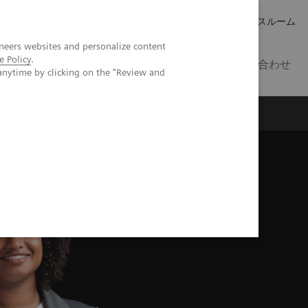
キャリア
IR 情報
プレスルーム
neers websites and personalize content
e Policy
.
JP
お問い合わせ
anytime by clicking on the "Review and