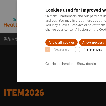
Cookies used for improved w
Siemens Healthineers and our partners us
and ads. You may find out more about how
You may allow all cookies or select them
change your consent" button on the
Cook
製品＆サービス
サポート情報
Insights
Allow all cookies
Allow necessar
Necessary
Preferences
Cookie declaration
Show details
ITEM2026