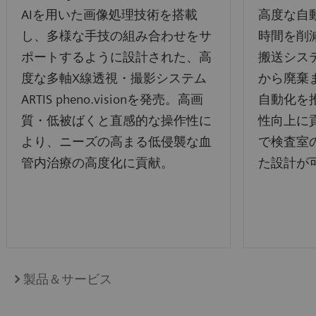
AIを用いた画像処理技術を搭載
高度な自
し、多様な手技の組み合わせをサ
時間を削
ポートするように設計された、高
搬送システ
度な多軸X線透視・撮影システム
から廃棄
ARTIS pheno.visionを発売。高画
自動化を
質・低被ばくと直感的な操作性に
性向上に
より、ニーズの高まる低侵襲な血
で検査室
管内治療の高度化に貢献。
た設計が
製品＆サービス