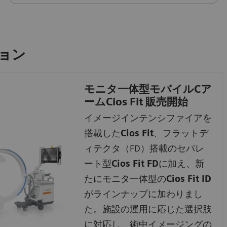
ーション
モニタ一体型モバイルCア
ームCios Fit 販売開始
イメージインテンシファイアを
搭載した
Cios Fit
、フラットデ
ィテクタ（FD）搭載のセパレ
ート型
Cios Fit FD
に加え、新
たにモニタ一体型の
Cios Fit ID
がラインナップに加わりまし
た。施設の運用に応じた選択肢
に対応し、術中イメージングの