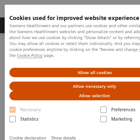
Cookies used for improved website experience
製品＆サービス
サポート情報
Insights
Siemens Healthineers and our partners use cookies and other simila
the Siemens Healthineers websites and personalize content and ad
about how we use cookies by clicking "Show details" or by referrin
You may allow all cookies or select them individually. And you ma
ホーム
サービス
カスタマーサービスからのお知らせ
cookie preferences anytime by clicking on the "Review and change
日向灘を震源とする地震における被災地域への弊社対応について
the
Cookie Policy
page.
日向灘を震源とする地震にお
Allow all cookies
ける被災地域への弊社対応に
Allow necessary only
ついて
Allow selection
Necessary
Preferences
Statistics
Marketing
2024-08-09
Cookie declaration
Show details