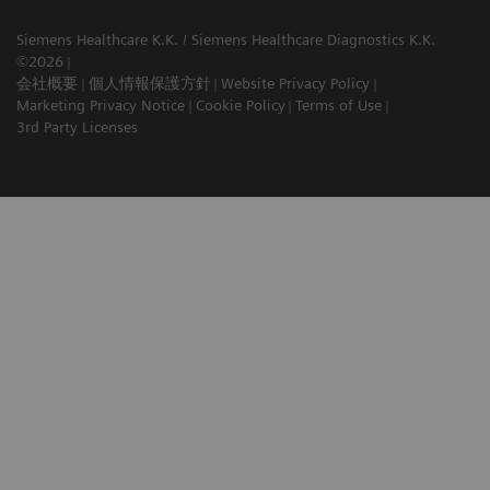
Siemens Healthcare K.K. / Siemens Healthcare Diagnostics K.K.
©2026
会社概要
個人情報保護方針
Website Privacy Policy
Marketing Privacy Notice
Cookie Policy
Terms of Use
3rd Party Licenses