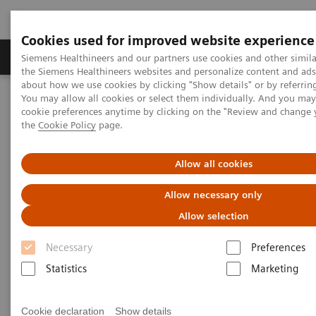
Cookies used for improved website experience
製品＆サービス
サポート情報
Insights
Siemens Healthineers and our partners use cookies and other simila
the Siemens Healthineers websites and personalize content and ad
about how we use cookies by clicking "Show details" or by referrin
You may allow all cookies or select them individually. And you ma
ホーム
Insights
Insights: 医療トレンド
cookie preferences anytime by clicking on the "Review and change
the
Cookie Policy
page.
Insights Center: 医療トレンド
Allow all cookies
Allow necessary only
Allow selection
Necessary
Preferences
Statistics
Marketing
Filter (97 items)
Cookie declaration
Show details